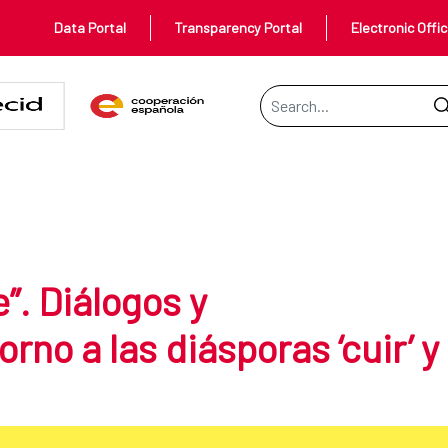
Data Portal
Transparency Portal
Electronic Offi
Search Bar
 confrontaciones en torno a las diá
e”. Diálogos y
rno a las diásporas ‘cuir’ y