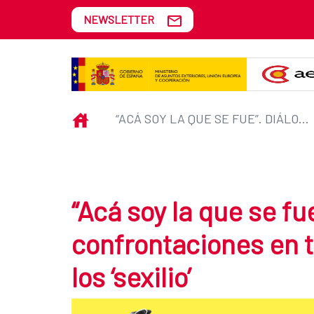
Skip to Main Content
NEWSLETTER
“Acá soy la que se fue”. Diálogos y
INICIO
“ACÁ SOY LA QUE SE FUE”. DIÁLOGOS Y CONFRONTACIONES EN TORNO A LAS DIÁSPORAS ‘CUIR’ Y LOS ‘SEXILIO’
“Acá soy la que se fu
confrontaciones en to
los ‘sexilio’