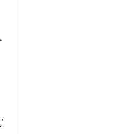
es
 y
a,