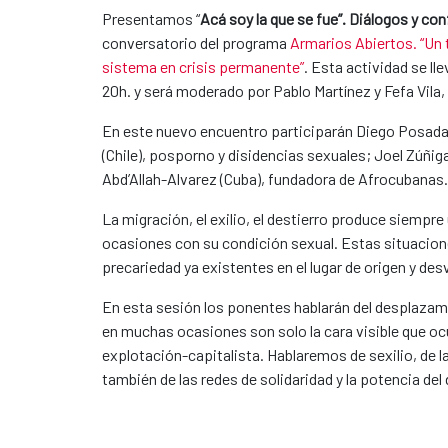
Presentamos “
Acá soy la que se fue”. Diálogos y conf
conversatorio del programa
Armarios Abiertos. “Un t
sistema en crisis permanente”
. Esta actividad se ll
20h. y será moderado por Pablo Martínez y Fefa Vila,
En este nuevo encuentro participarán Diego Posada 
(Chile), posporno y disidencias sexuales; Joel Zúñig
Abd’Allah-Alvarez (Cuba), fundadora de Afrocubanas
La migración, el exilio, el destierro produce siempr
ocasiones con su condición sexual. Estas situacion
precariedad ya existentes en el lugar de origen y desv
En esta sesión los ponentes hablarán del desplazami
en muchas ocasiones son solo la cara visible que ocu
explotación-capitalista. Hablaremos de sexilio, de la
también de las redes de solidaridad y la potencia d