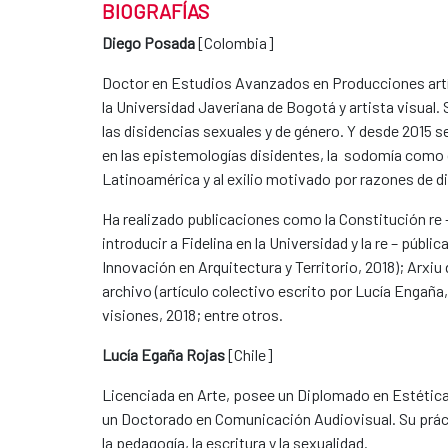
BIOGRAFÍAS
Diego Posada
[Colombia]
Doctor en Estudios Avanzados en Producciones artís
la Universidad Javeriana de Bogotá y artista visual
las disidencias sexuales y de género. Y desde 2015 s
en las epistemologías disidentes, la sodomía como di
Latinoamérica y al exilio motivado por razones de di
Ha realizado publicaciones como la Constitución re 
introducir a Fidelina en la Universidad y la re – públi
Innovación en Arquitectura y Territorio, 2018); Arxi
archivo (artículo colectivo escrito por Lucía Engaña,
visiones, 2018; entre otros.
Lucía Egaña Rojas
[Chile]
Licenciada en Arte, posee un Diplomado en Estéti
un Doctorado en Comunicación Audiovisual. Su prácti
la pedagogía, la escritura y la sexualidad.