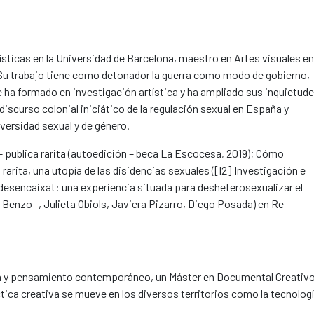
ticas en la Universidad de Barcelona, maestro en Artes visuales en
. Su trabajo tiene como detonador la guerra como modo de gobierno,
e ha formado en investigación artística y ha ampliado sus inquietud
scurso colonial iniciático de la regulación sexual en España y
versidad sexual y de género.
– publica rarita (autoedición – beca La Escocesa, 2019); Cómo
ca rarita, una utopía de las disidencias sexuales ([I2] Investigación e
u desencaixat: una experiencia situada para desheterosexualizar el
 Benzo -, Julieta Obiols, Javiera Pizarro, Diego Posada) en Re –
ca y pensamiento contemporáneo, un Máster en Documental Creativo
ca creativa se mueve en los diversos territorios como la tecnologí