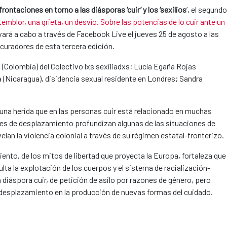
rontaciones en torno a las diásporas ‘cuir’ y los ‘sexilios
’, el segundo
emblor, una grieta, un desvío. Sobre las potencias de lo cuir ante un
evará a cabo a través de Facebook Live el jueves 25 de agosto a las
 curadores de esta tercera edición.
(Colombia) del Colectivo lxs sexiliadxs; Lucía Egaña Rojas
a (Nicaragua), disidencia sexual residente en Londres; Sandra
.
e una herida que en las personas cuir está relacionado en muchas
es de desplazamiento profundizan algunas de las situaciones de
elan la violencia colonial a través de su régimen estatal-fronterizo.
ento, de los mitos de libertad que proyecta la Europa, fortaleza que
lta la explotación de los cuerpos y el sistema de racialización-
 diáspora cuir, de petición de asilo por razones de género, pero
el desplazamiento en la producción de nuevas formas del cuidado.