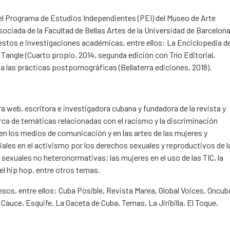
el Programa de Estudios Independientes (PEI) del Museo de Arte
iada de la Facultad de Bellas Artes de la Universidad de Barcelona
iestos e investigaciones académicas, entre ellos: La Enciclopedia de
Tangle (Cuarto propio, 2014, segunda edición con Trío Editorial,
 a las prácticas postpornográficas (Bellaterra ediciones, 2018).
a web, escritora e investigadora cubana y fundadora de la revista y
ca de temáticas relacionadas con el racismo y la discriminación
 en los medios de comunicación y en las artes de las mujeres y
iales en el activismo por los derechos sexuales y reproductivos de l
sexuales no heteronormativas; las mujeres en el uso de las TIC, la
 el hip hop, entre otros temas.
os, entre ellos: Cuba Posible, Revista Marea, Global Voices, Oncub
auce, Esquife, La Gaceta de Cuba, Temas, La Jiribilla, El Toque,