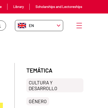
ce
Library
Scholarships and Lectoreships
EN-GB
Open menu
sporas ‘cuir’ y los ‘sexilio’
TEMÁTICA
CULTURA Y
DESARROLLO
GÉNERO