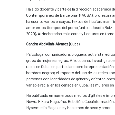
Ha sido docente y parte de la dirección académica d
Contemporáneo de Barcelona (MACBA), profesora asoc
ha escrito varios ensayos, textos de ficción, manif
amor en los tiempos del porno junto a Josefa Ruiz – 
2020), Atrincheradas en la carne y Lecturas en torno
Sandra Abd’Allah-Alvarez (
Cuba)
Psicóloga, comunicadora, bloguera, activista, editor
grupo de mujeres negras, Afrocubana. Investiga acer
racial en Cuba, en particular sobre la representación
hombres negros; el impacto del uso de las redes soc
personas con identidades de género y orientaciones 
variable racial en los censos en Cuba, las mujeres en
Ha publicado en numerosos medios digitales e impres
News, Pikara Magazine, Rebelión, Cubainformación, C
Hypermedia Magazine y Hablemos de sexo y amor