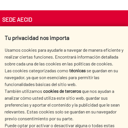
SEDE AECID
Av. Reyes Católicos 4 - 28040 Madrid
Tu privacidad nos importa
Tel. +34 900 20 30 54​​​​​​​
centro.informacion@aecid.es
Usamos cookies para ayudarle a navegar de manera eficiente y
realizar ciertas funciones. Encontrará información detallada
sobre cada una de las cookies en las políticas de cookies.
AECID
OÙ NOUS COOPÉRONS
Las cookies categorizadas como
técnicas
se guardan en su
L'ACTION HUMANITAIRE
SALLE DE PRESSE
navegador, ya que son esenciales para permitir las
ESPAGNOLE
funcionalidades básicas del sitio web.
CULTURE ET SCIENCE
BIBLIOTHÈQUE
También utilizamos
cookies de terceros
que nos ayudan a
analizar cómo usted utiliza este sitio web, guardar sus
preferencias y aportar el contenido y la publicidad que le sean
relevantes. Estas cookies solo se guardan en su navegador
previo consentimiento por su parte.
Puede optar por activar o desactivar alguna o todas estas