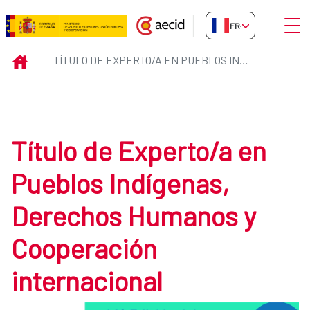
Saut au contenu principal
Ouvri
FR-FR
Título de Experto/a en Pueblos 
INICIO
TÍTULO DE EXPERTO/A EN PUEBLOS INDÍGENAS, DERECHOS HUMANOS Y COOPERACIÓN INTERNACIONAL
Título de Experto/a en
Pueblos Indígenas,
Derechos Humanos y
Cooperación
internacional