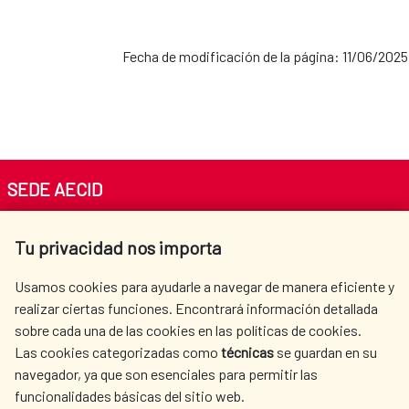
Fecha de modificación de la página: 11/06/2025
SEDE AECID
Av. Reyes Católicos 4 - 28040 Madrid
Tu privacidad nos importa
Tel. +34 900 20 30 54​​​​​​​
centro.informacion@aecid.es
Usamos cookies para ayudarle a navegar de manera eficiente y
realizar ciertas funciones. Encontrará información detallada
sobre cada una de las cookies en las políticas de cookies.
AECID
OÙ NOUS COOPÉRONS
Las cookies categorizadas como
técnicas
se guardan en su
L'ACTION HUMANITAIRE
SALLE DE PRESSE
navegador, ya que son esenciales para permitir las
ESPAGNOLE
funcionalidades básicas del sitio web.