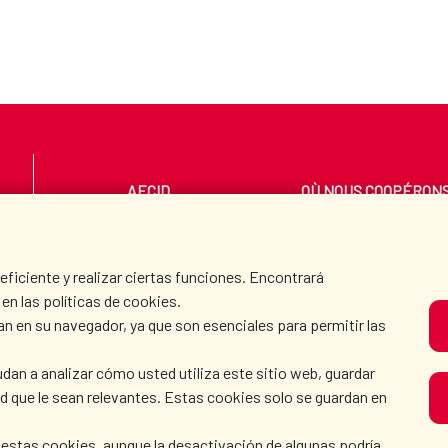
AECID
OÙ NOUS COOPÉRON
SALLE DE PRESSE
CULTURE ET SCIENC
iciente y realizar ciertas funciones. Encontrará
en las políticas de cookies.
an en su navegador, ya que son esenciales para permitir las
N
dan a analizar cómo usted utiliza este sitio web, guardar
dad que le sean relevantes. Estas cookies solo se guardan en
 estas cookies, aunque la desactivación de algunas podría