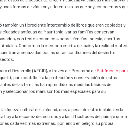
 y unas formas de vida muy diferentes a las que hoy conocemos y qu
ló también un floreciente intercambio de libros que eran copiados y
s ciudades antiguas de Mauritania, varias familias conservan
sados, con textos coránicos, sobre ciencias, poesía, escritos
l-Andalus. Conforman la memoria escrita del país y la realidad materi
encuentran amenazadas por las duras condiciones del desierto:
nsectos.
ra el Desarrollo (AECID), a través del Programa de
Patrimonio para
guetti, para contribuir a la protección y conservación de estas
tantes de las familias han aprendido las medidas básicas de
n y seleccionan los manuscritos más especiales para su
a riqueza cultural de la ciudad, que, a pesar de estar incluida en la
 hoy a la escasez de recursos y a las dificultades del paisaje que la
ciones cada vez más extremas, poniendo en peligro su propia