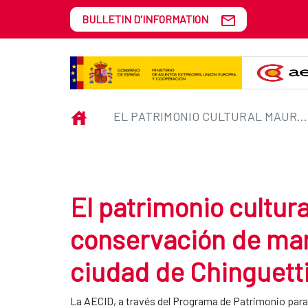
Saut au contenu principal
BULLETIN D'INFORMATION
El patrimonio cultural mauritan
INICIO
EL PATRIMONIO CULTURAL MAURITANO. PROYECTO DE CONSERVACIÓN DE MANUSCRITOS ANTIGUOS DE LA CIUDAD DE CHINGUETTI
El patrimonio cultur
conservación de man
ciudad de Chinguett
La AECID, a través del Programa de Patrimonio para el