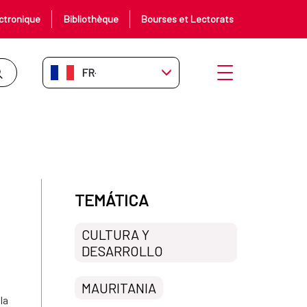
ctronique
Bibliothèque
Bourses et Lectorats
FR-FR
Ouvrir le menu
anuscritos antiguos de la ciudad
TEMÁTICA
CULTURA Y
DESARROLLO
MAURITANIA
la