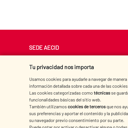
SEDE AECID
Av. Reyes Católicos 4 - 28040 Madrid
Tel. +34 900 20 30 54​​​​​​​
Tu privacidad nos importa
centro.informacion@aecid.es
Usamos cookies para ayudarle a navegar de manera ef
información detallada sobre cada una de las cookies 
Las cookies categorizadas como
técnicas
se guard
funcionalidades básicas del sitio web.
También utilizamos
cookies de terceros
que nos ayu
sus preferencias y aportar el contenido y la publici
su navegador previo consentimiento por su parte.
Puede optar por activar o desactivar alguna o todas