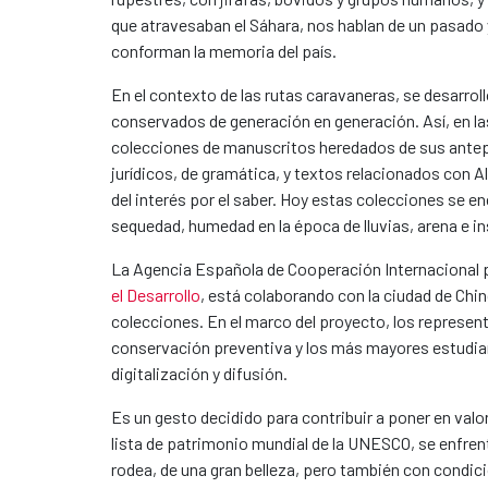
que atravesaban el Sáhara, nos hablan de un pasado
conforman la memoria del país.
En el contexto de las rutas caravaneras, se desarrol
conservados de generación en generación. Así, en la
colecciones de manuscritos heredados de sus antepa
jurídicos, de gramática, y textos relacionados con A
del interés por el saber. Hoy estas colecciones se 
sequedad, humedad en la época de lluvias, arena e i
La Agencia Española de Cooperación Internacional pa
el Desarrollo
, está colaborando con la ciudad de Chin
colecciones. En el marco del proyecto, los represen
conservación preventiva y los más mayores estudia
digitalización y difusión.
Es un gesto decidido para contribuir a poner en valor l
lista de patrimonio mundial de la UNESCO, se enfrenta
rodea, de una gran belleza, pero también con condi