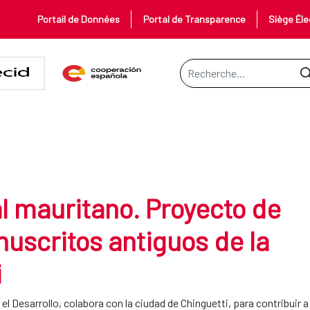
Portail de Données
Portal de Transparence
Siège Éle
Barre de recherche
o. Proyecto de conservación de m
al mauritano. Proyecto de
uscritos antiguos de la
i
 Desarrollo​, colabora con la ciudad de Chinguetti, para contribuir a 