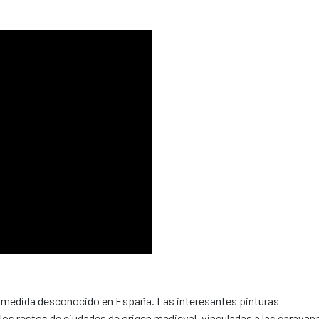
an medida desconocido en España. Las interesantes pinturas
los restos de ciudades de origen medieval, vinculadas a las caravan