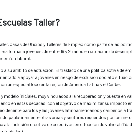
scuelas Taller?
ller, Casas de Oficios y Talleres de Empleo como parte de las políti
ller era formar a jóvenes, de entre 16 y 25 años en situación de des
nserción laboral.
a su ámbito de actuación. El traslado de una política activa de em
rientado a apoyar a jóvenes en riesgo de exclusión social o situació
on un especial foco en la región de América Latina y el Caribe.
n y modelo iniciales, muy vinculados a la recuperación y puesta en va
iendo en estas décadas, con el objetivo de maximizar su impacto en e
decente para los y las jóvenes latinoamericanos y caribeños a trav
orando paulatinamente otras áreas y sectores requeridos por los me
a a la inclusión efectiva de colectivos en situación de vulnerabilid
 refugiadas).