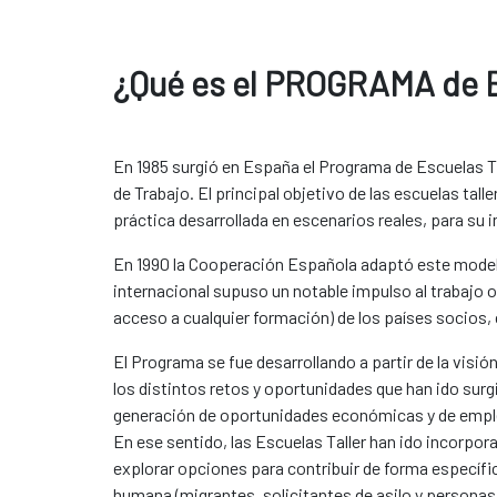
¿Qué es el PROGRAMA de E
En 1985 surgió en España el Programa de Escuelas Ta
de Trabajo. El principal objetivo de las escuelas ta
práctica desarrollada en escenarios reales, para su i
En 1990 la Cooperación Española adaptó este modelo 
internacional supuso un notable impulso al trabajo o
acceso a cualquier formación) de los países socios, c
El Programa se fue desarrollando a partir de la visió
los distintos retos y oportunidades que han ido surg
generación de oportunidades económicas y de empleo 
En ese sentido, las Escuelas Taller han ido incorp
explorar opciones para contribuir de forma específic
humana (migrantes, solicitantes de asilo y personas