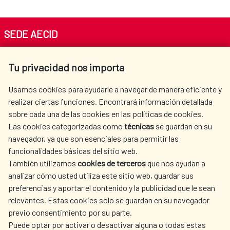
SEDE AECID
Av. Reyes Católicos 4 - 28040 Madrid
Tu privacidad nos importa
Tel. +34 900 20 30 54​​​​​​​
centro.informacion@aecid.es
Usamos cookies para ayudarle a navegar de manera eficiente y
realizar ciertas funciones. Encontrará información detallada
sobre cada una de las cookies en las políticas de cookies.
AECID
WHERE DO WE COOPERATE?
Las cookies categorizadas como
técnicas
se guardan en su
SPANISH HUMANITARIAN
PRESS ROOM
navegador, ya que son esenciales para permitir las
ACTION
funcionalidades básicas del sitio web.
CULTURE AND SCIENCE
LIBRARY
También utilizamos
cookies de terceros
que nos ayudan a
analizar cómo usted utiliza este sitio web, guardar sus
preferencias y aportar el contenido y la publicidad que le sean
relevantes. Estas cookies solo se guardan en su navegador
previo consentimiento por su parte.
Puede optar por activar o desactivar alguna o todas estas