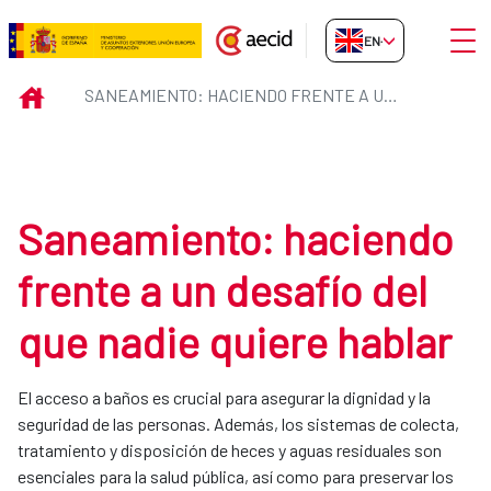
Skip to Main Content
Open
EN-GB
Saneamiento: haciendo frente a 
INICIO
SANEAMIENTO: HACIENDO FRENTE A UN DESAFÍO DEL QUE NADIE QUIERE HABLAR
Saneamiento: haciendo
frente a un desafío del
que nadie quiere hablar
El acceso a baños es crucial para asegurar la dignidad y la
seguridad de las personas. Además, los sistemas de colecta,
tratamiento y disposición de heces y aguas residuales son
esenciales para la salud pública, así como para preservar los