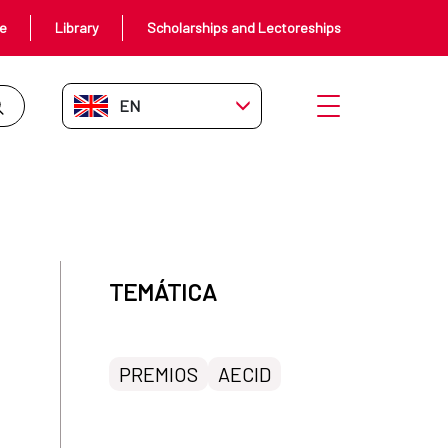
ce
Library
Scholarships and Lectoreships
EN-GB
Open menu
TEMÁTICA
PREMIOS
AECID