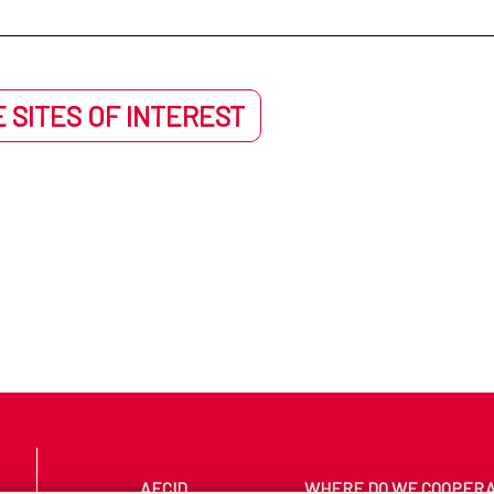
 SITES OF INTEREST
AECID
WHERE DO WE COOPER