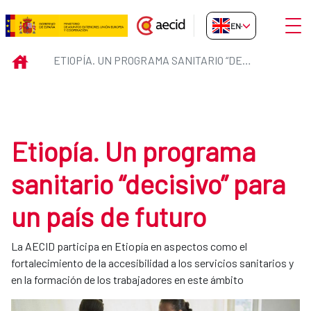
Skip to Main Content
Open
EN-GB
Etiopía. Un programa sanitario “d
INICIO
ETIOPÍA. UN PROGRAMA SANITARIO “DECISIVO” PARA UN PAÍS DE FUTURO
Etiopía. Un programa
sanitario “decisivo” para
un país de futuro
La AECID participa en Etiopía en aspectos como el
fortalecimiento de la accesibilidad a los servicios sanitarios y
en la formación de los trabajadores en este ámbito