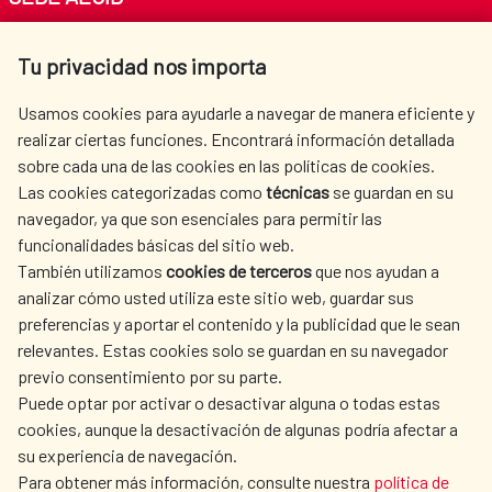
Av. Reyes Católicos 4 - 28040 Madrid
Tu privacidad nos importa
Tel. +34 900 20 30 54​​​​​​​
centro.informacion@aecid.es
Usamos cookies para ayudarle a navegar de manera eficiente y
realizar ciertas funciones. Encontrará información detallada
sobre cada una de las cookies en las políticas de cookies.
AECID
WHERE DO WE COOPERATE?
Las cookies categorizadas como
técnicas
se guardan en su
SPANISH HUMANITARIAN
PRESS ROOM
navegador, ya que son esenciales para permitir las
ACTION
funcionalidades básicas del sitio web.
CULTURE AND SCIENCE
LIBRARY
También utilizamos
cookies de terceros
que nos ayudan a
analizar cómo usted utiliza este sitio web, guardar sus
preferencias y aportar el contenido y la publicidad que le sean
relevantes. Estas cookies solo se guardan en su navegador
previo consentimiento por su parte.
Puede optar por activar o desactivar alguna o todas estas
OUR SOCIAL MEDIA
cookies, aunque la desactivación de algunas podría afectar a
su experiencia de navegación.
Para obtener más información, consulte nuestra
política de