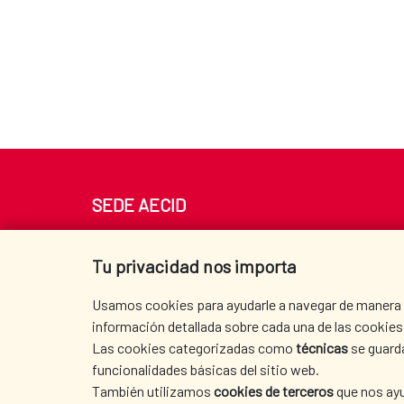
SEDE AECID
Av. Reyes Católicos 4 - 28040 Madrid
Tel. +34 900 20 30 54​​​​​​​
Tu privacidad nos importa
centro.informacion@aecid.es
Usamos cookies para ayudarle a navegar de manera ef
información detallada sobre cada una de las cookies 
Las cookies categorizadas como
técnicas
se guard
funcionalidades básicas del sitio web.
También utilizamos
cookies de terceros
que nos ayu