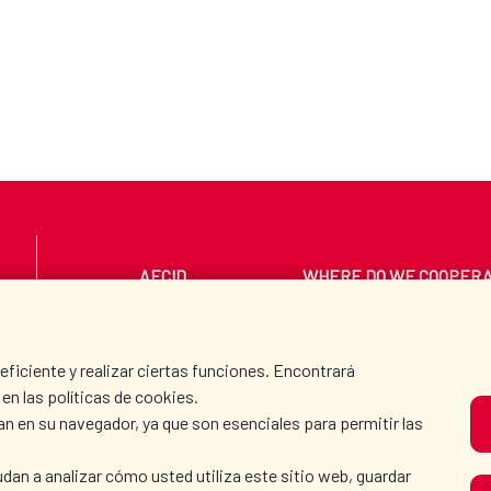
AECID
WHERE DO WE COOPER
PRESS ROOM
CULTURE AND SCIEN
iciente y realizar ciertas funciones. Encontrará
en las políticas de cookies.
an en su navegador, ya que son esenciales para permitir las
O
dan a analizar cómo usted utiliza este sitio web, guardar