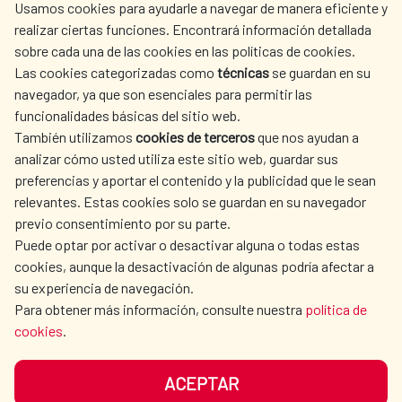
Usamos cookies para ayudarle a navegar de manera eficiente y
realizar ciertas funciones. Encontrará información detallada
sobre cada una de las cookies en las políticas de cookies.
AECID
WHERE DO WE COOPERATE?
Las cookies categorizadas como
técnicas
se guardan en su
SPANISH HUMANITARIAN
PRESS ROOM
navegador, ya que son esenciales para permitir las
ACTION
funcionalidades básicas del sitio web.
CULTURE AND SCIENCE
LIBRARY
También utilizamos
cookies de terceros
que nos ayudan a
analizar cómo usted utiliza este sitio web, guardar sus
preferencias y aportar el contenido y la publicidad que le sean
relevantes. Estas cookies solo se guardan en su navegador
previo consentimiento por su parte.
Puede optar por activar o desactivar alguna o todas estas
OUR SOCIAL MEDIA
cookies, aunque la desactivación de algunas podría afectar a
su experiencia de navegación.
Para obtener más información, consulte nuestra
política de
cookies
.
ACEPTAR
TERMS OF USE
DATA PROTECTION