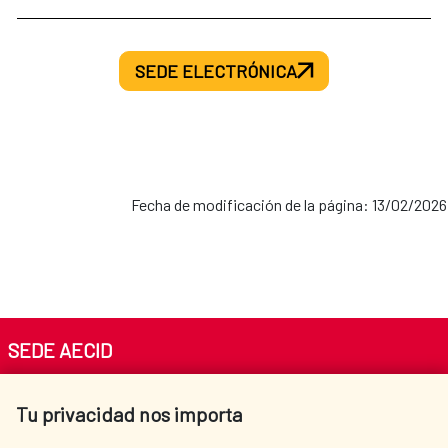
SEDE ELECTRÓNICA
Fecha de modificación de la página: 13/02/2026
SEDE AECID
Av. Reyes Católicos 4 - 28040 Madrid
Tu privacidad nos importa
Tel. +34 900 20 30 54​​​​​​​
centro.informacion@aecid.es