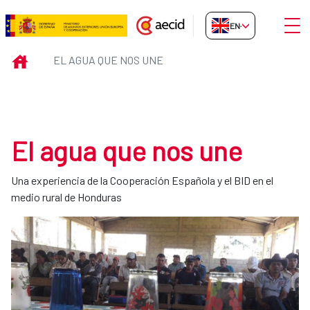
Skip to Main Content
Open
EN-GB
El agua que nos une
INICIO
EL AGUA QUE NOS UNE
El agua que nos une
Una experiencia de la Cooperación Española y el BID en el
medio rural de Honduras