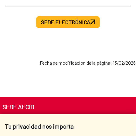
SEDE ELECTRÓNICA
Fecha de modificación de la página: 13/02/2026
SEDE AECID
Av. Reyes Católicos 4 - 28040 Madrid
Tu privacidad nos importa
Tel. +34 900 20 30 54​​​​​​​
centro.informacion@aecid.es