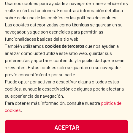
Usamos cookies para ayudarle a navegar de manera eficiente y
realizar ciertas funciones. Encontrará información detallada
sobre cada una de las cookies en las políticas de cookies.
AECID
WHERE DO WE COOPERATE?
Las cookies categorizadas como
técnicas
se guardan en su
SPANISH HUMANITARIAN
PRESS ROOM
navegador, ya que son esenciales para permitir las
ACTION
funcionalidades básicas del sitio web.
CULTURE AND SCIENCE
LIBRARY
También utilizamos
cookies de terceros
que nos ayudan a
analizar cómo usted utiliza este sitio web, guardar sus
preferencias y aportar el contenido y la publicidad que le sean
relevantes. Estas cookies solo se guardan en su navegador
previo consentimiento por su parte.
Puede optar por activar o desactivar alguna o todas estas
OUR SOCIAL MEDIA
cookies, aunque la desactivación de algunas podría afectar a
su experiencia de navegación.
Para obtener más información, consulte nuestra
política de
cookies
.
ACEPTAR
TERMS OF USE
DATA PROTECTION