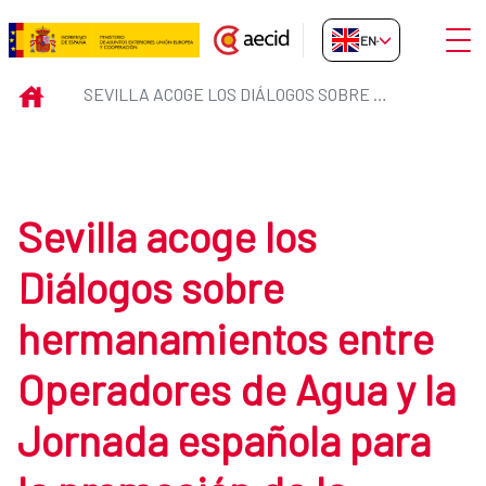
Skip to Main Content
Open
EN-GB
Sevilla acoge los Diálogos sobr
INICIO
SEVILLA ACOGE LOS DIÁLOGOS SOBRE HERMANAMIENTOS ENTRE OPERADORES DE AGUA Y LA JORNADA ESPAÑOLA PARA LA PROMOCIÓN DE LA COOPERACIÓN TÉCNICA Y ALIANZAS EN EL SECTOR
Sevilla acoge los
Diálogos sobre
hermanamientos entre
Operadores de Agua y la
Jornada española para