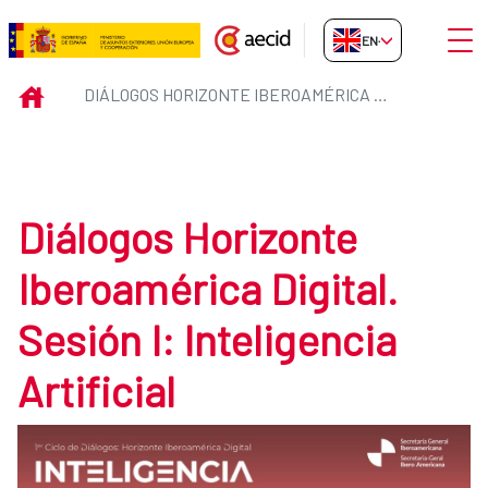
Skip to Main Content
Open
EN-GB
Diálogos Horizonte Iberoamérica 
INICIO
DIÁLOGOS HORIZONTE IBEROAMÉRICA DIGITAL IA
Diálogos Horizonte
Iberoamérica Digital.
Sesión I: Inteligencia
Artificial