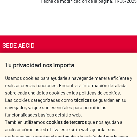
Fecha de modificación de la página: 11/06/2025
SEDE AECID
Av. Reyes Católicos 4 - 28040 Madrid
Tu privacidad nos importa
Tel. +34 900 20 30 54​​​​​​​
centro.informacion@aecid.es
Usamos cookies para ayudarle a navegar de manera eficiente y
realizar ciertas funciones. Encontrará información detallada
sobre cada una de las cookies en las políticas de cookies.
AECID
WHERE DO WE COOPERATE?
Las cookies categorizadas como
técnicas
se guardan en su
SPANISH HUMANITARIAN
PRESS ROOM
navegador, ya que son esenciales para permitir las
ACTION
funcionalidades básicas del sitio web.
CULTURE AND SCIENCE
LIBRARY
También utilizamos
cookies de terceros
que nos ayudan a
analizar cómo usted utiliza este sitio web, guardar sus
preferencias y aportar el contenido y la publicidad que le sean