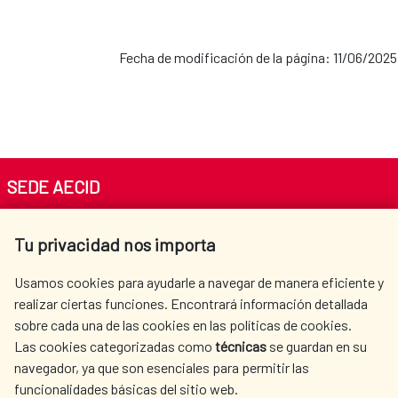
Fecha de modificación de la página: 11/06/2025
SEDE AECID
Av. Reyes Católicos 4 - 28040 Madrid
Tu privacidad nos importa
Tel. +34 900 20 30 54​​​​​​​
centro.informacion@aecid.es
Usamos cookies para ayudarle a navegar de manera eficiente y
realizar ciertas funciones. Encontrará información detallada
sobre cada una de las cookies en las políticas de cookies.
AECID
WHERE DO WE COOPERATE?
Las cookies categorizadas como
técnicas
se guardan en su
SPANISH HUMANITARIAN
PRESS ROOM
navegador, ya que son esenciales para permitir las
ACTION
funcionalidades básicas del sitio web.