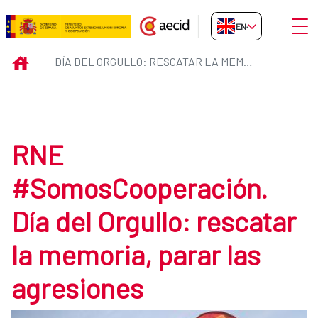
Skip to Main Content
Open
EN-GB
Día del Orgullo: rescatar la memo
INICIO
DÍA DEL ORGULLO: RESCATAR LA MEMORIA, PARAR LAS AGRESIONES
RNE
#SomosCooperación.
Día del Orgullo: rescatar
la memoria, parar las
agresiones