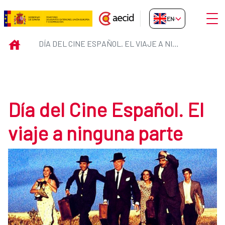
Skip to Main Content
Open
EN-GB
Día del Cine Español. El viaje a 
INICIO
DÍA DEL CINE ESPAÑOL. EL VIAJE A NINGUNA PARTE
Día del Cine Español. El
viaje a ninguna parte