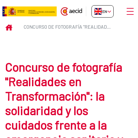
Skip to Main Content
Open
EN-GB
Concurso de fotografía &#34;Real
INICIO
CONCURSO DE FOTOGRAFÍA "REALIDADES EN TRANSFORMACIÓN": LA SOLIDARIDAD Y LOS CUIDADOS FRENTE A LA EMERGENCIA SANITARIA Y SOCIAL
Concurso de fotografía
"Realidades en
Transformación": la
solidaridad y los
cuidados frente a la