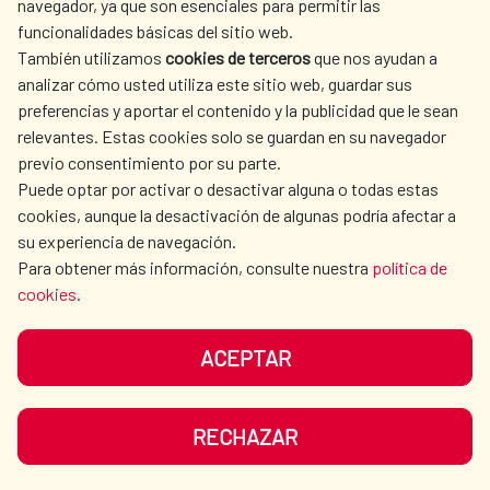
navegador, ya que son esenciales para permitir las
ACTION
funcionalidades básicas del sitio web.
CULTURE AND SCIENCE
LIBRARY
También utilizamos
cookies de terceros
que nos ayudan a
analizar cómo usted utiliza este sitio web, guardar sus
preferencias y aportar el contenido y la publicidad que le sean
relevantes. Estas cookies solo se guardan en su navegador
previo consentimiento por su parte.
Puede optar por activar o desactivar alguna o todas estas
OUR SOCIAL MEDIA
cookies, aunque la desactivación de algunas podría afectar a
su experiencia de navegación.
Para obtener más información, consulte nuestra
política de
cookies
.
ACEPTAR
TERMS OF USE
DATA PROTECTION
COOKIE POLICY
BROWSING GUIDE
RECHAZAR
ACCESSIBILITY
SITEMAP