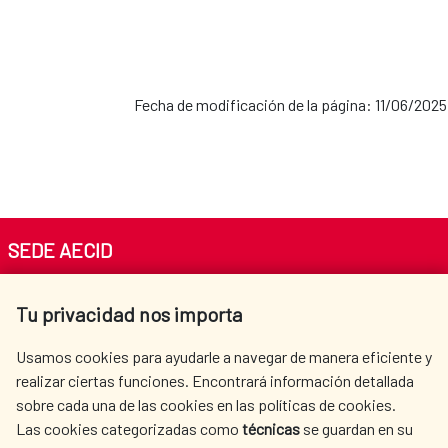
Fecha de modificación de la página: 11/06/2025
SEDE AECID
Av. Reyes Católicos 4 - 28040 Madrid
Tu privacidad nos importa
Tel. +34 900 20 30 54​​​​​​​
centro.informacion@aecid.es
Usamos cookies para ayudarle a navegar de manera eficiente y
realizar ciertas funciones. Encontrará información detallada
sobre cada una de las cookies en las políticas de cookies.
AECID
WHERE DO WE COOPERATE?
Las cookies categorizadas como
técnicas
se guardan en su
SPANISH HUMANITARIAN
PRESS ROOM