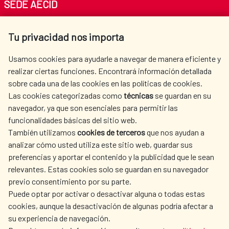
SEDE AECID
Av. Reyes Católicos 4 - 28040 Madrid
Tu privacidad nos importa
Tel. +34 900 20 30 54​​​​​​​
centro.informacion@aecid.es
Usamos cookies para ayudarle a navegar de manera eficiente y
realizar ciertas funciones. Encontrará información detallada
sobre cada una de las cookies en las políticas de cookies.
AECID
WHERE DO WE COOPERATE?
Las cookies categorizadas como
técnicas
se guardan en su
SPANISH HUMANITARIAN
PRESS ROOM
navegador, ya que son esenciales para permitir las
ACTION
funcionalidades básicas del sitio web.
CULTURE AND SCIENCE
LIBRARY
También utilizamos
cookies de terceros
que nos ayudan a
analizar cómo usted utiliza este sitio web, guardar sus
preferencias y aportar el contenido y la publicidad que le sean
relevantes. Estas cookies solo se guardan en su navegador
previo consentimiento por su parte.
Puede optar por activar o desactivar alguna o todas estas
OUR SOCIAL MEDIA
cookies, aunque la desactivación de algunas podría afectar a
su experiencia de navegación.