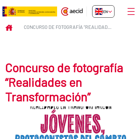
Skip to Main Content
Open
EN-GB
Concurso de fotografía “Realida
INICIO
CONCURSO DE FOTOGRAFÍA “REALIDADES EN TRANSFORMACIÓN”
Concurso de fotografía
“Realidades en
Transformación”