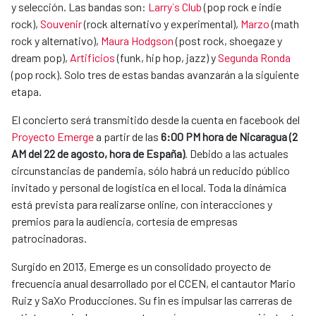
y selección. Las bandas son:
Larry´s Club
(pop rock e indie
rock),
Souvenir
(rock alternativo y experimental),
Marzo
(math
rock y alternativo),
Maura Hodgson
(post rock, shoegaze y
dream pop),
Artificios
(funk, hip hop, jazz) y
Segunda Ronda
(pop rock). Solo tres de estas bandas avanzarán a la siguiente
etapa.
El concierto será transmitido desde la cuenta en facebook del
Proyecto Emerge
a partir de las
6:00 PM hora de Nicaragua (2
AM del 22 de agosto, hora de España)
. Debido a las actuales
circunstancias de pandemia, sólo habrá un reducido público
invitado y personal de logística en el local. Toda la dinámica
está prevista para realizarse online, con interacciones y
premios para la audiencia, cortesía de empresas
patrocinadoras.
Surgido en 2013, Emerge es un consolidado proyecto de
frecuencia anual desarrollado por el CCEN, el cantautor Mario
Ruiz y SaXo Producciones. Su fin es impulsar las carreras de