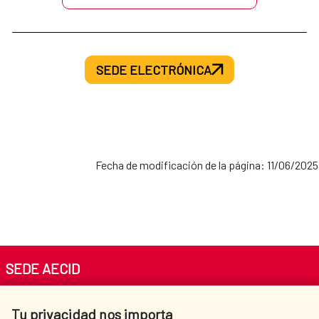
SEDE ELECTRÓNICA
Fecha de modificación de la página: 11/06/2025
SEDE AECID
Av. Reyes Católicos 4 - 28040 Madrid
Tu privacidad nos importa
Tel. +34 900 20 30 54​​​​​​​