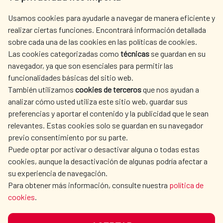
centro.informacion@aecid.es
Usamos cookies para ayudarle a navegar de manera eficiente y
realizar ciertas funciones. Encontrará información detallada
sobre cada una de las cookies en las políticas de cookies.
AECID
WHERE DO WE COOPERATE?
Las cookies categorizadas como
técnicas
se guardan en su
SPANISH HUMANITARIAN
PRESS ROOM
navegador, ya que son esenciales para permitir las
ACTION
funcionalidades básicas del sitio web.
CULTURE AND SCIENCE
LIBRARY
También utilizamos
cookies de terceros
que nos ayudan a
analizar cómo usted utiliza este sitio web, guardar sus
preferencias y aportar el contenido y la publicidad que le sean
relevantes. Estas cookies solo se guardan en su navegador
previo consentimiento por su parte.
Puede optar por activar o desactivar alguna o todas estas
OUR SOCIAL MEDIA
cookies, aunque la desactivación de algunas podría afectar a
su experiencia de navegación.
Para obtener más información, consulte nuestra
política de
cookies
.