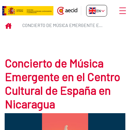
Skip to Main Content
Open
EN-GB
Concierto de Música Emergente e
INICIO
CONCIERTO DE MÚSICA EMERGENTE EN EL CENTRO CULTURAL DE ESPAÑA EN NICARAGUA
Concierto de Música
Emergente en el Centro
Cultural de España en
Nicaragua