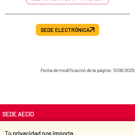
SEDE ELECTRÓNICA
Fecha de modificación de la página: 11/06/2025
SEDE AECID
Av. Reyes Católicos 4 - 28040 Madrid
Tu privacidad nos importa
Tel. +34 900 20 30 54​​​​​​​