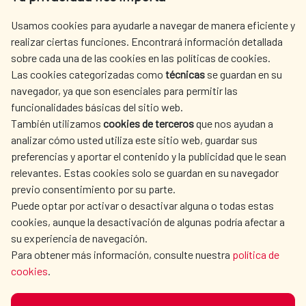
centro.informacion@aecid.es
Usamos cookies para ayudarle a navegar de manera eficiente y
realizar ciertas funciones. Encontrará información detallada
sobre cada una de las cookies en las políticas de cookies.
AECID
WHERE DO WE COOPERATE?
Las cookies categorizadas como
técnicas
se guardan en su
SPANISH HUMANITARIAN
PRESS ROOM
navegador, ya que son esenciales para permitir las
ACTION
funcionalidades básicas del sitio web.
CULTURE AND SCIENCE
LIBRARY
También utilizamos
cookies de terceros
que nos ayudan a
analizar cómo usted utiliza este sitio web, guardar sus
preferencias y aportar el contenido y la publicidad que le sean
relevantes. Estas cookies solo se guardan en su navegador
previo consentimiento por su parte.
Puede optar por activar o desactivar alguna o todas estas
OUR SOCIAL MEDIA
cookies, aunque la desactivación de algunas podría afectar a
su experiencia de navegación.
Para obtener más información, consulte nuestra
política de
cookies
.