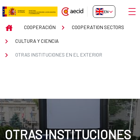
Skip to Main Content
Open
EN-GB
Otras instituciones en el exterio
INICIO
COOPERACIÓN
COOPERATION SECTORS
CULTURA Y CIENCIA
OTRAS INSTITUCIONES EN EL EXTERIOR
OTRAS INSTITUCIONES