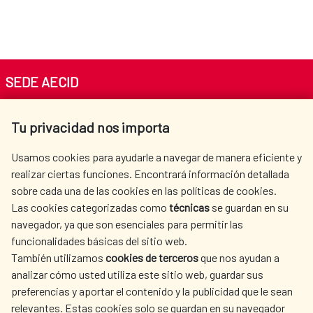
SEDE AECID
Av. Reyes Católicos 4 - 28040 Madrid
Tu privacidad nos importa
Tel. +34 900 20 30 54​​​​​​​
centro.informacion@aecid.es
Usamos cookies para ayudarle a navegar de manera eficiente y
realizar ciertas funciones. Encontrará información detallada
sobre cada una de las cookies en las políticas de cookies.
AECID
WHERE DO WE COOPERATE?
Las cookies categorizadas como
técnicas
se guardan en su
SPANISH HUMANITARIAN
PRESS ROOM
navegador, ya que son esenciales para permitir las
ACTION
funcionalidades básicas del sitio web.
CULTURE AND SCIENCE
LIBRARY
También utilizamos
cookies de terceros
que nos ayudan a
analizar cómo usted utiliza este sitio web, guardar sus
preferencias y aportar el contenido y la publicidad que le sean
relevantes. Estas cookies solo se guardan en su navegador