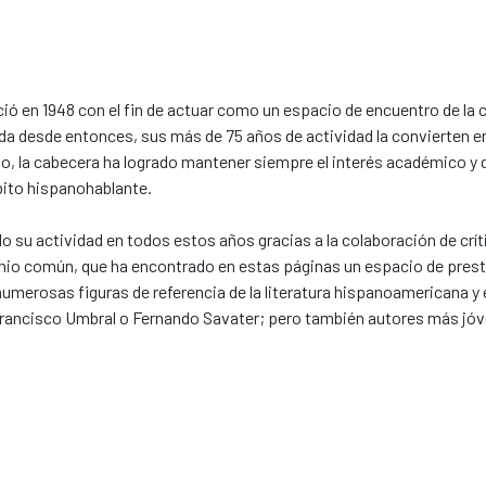
ió en 1948 con el fin de actuar como un espacio de encuentro de la c
 desde entonces, sus más de 75 años de actividad la convierten en u
o, la cabecera ha logrado mantener siempre el interés académico y d
mbito hispanohablante.
do su actividad en todos estos años gracias a la colaboración de crí
nio común, que ha encontrado en estas páginas un espacio de presti
numerosas figuras de referencia de la literatura hispanoamericana y
, Francisco Umbral o Fernando Savater; pero también autores más jó