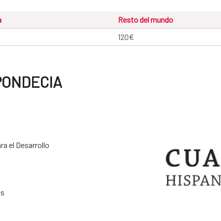
a
Resto del mundo
120€
PONDECIA
a el Desarrollo
es