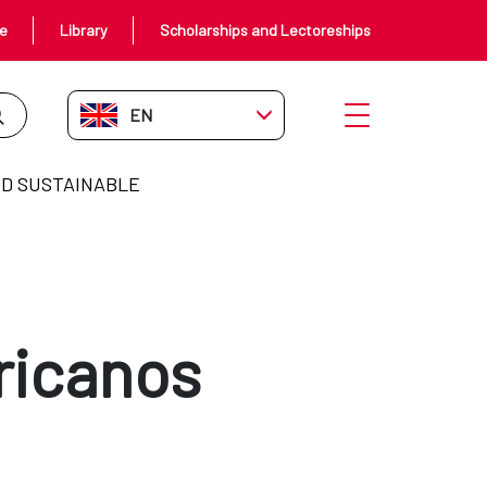
ce
Library
Scholarships and Lectoreships
EN-GB
Open menu
D SUSTAINABLE
ricanos