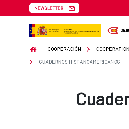
Skip to Main Content
NEWSLETTER
Cuadernos hispanoamericanos
INICIO
COOPERACIÓN
COOPERATION
CUADERNOS HISPANOAMERICANOS
Cuader