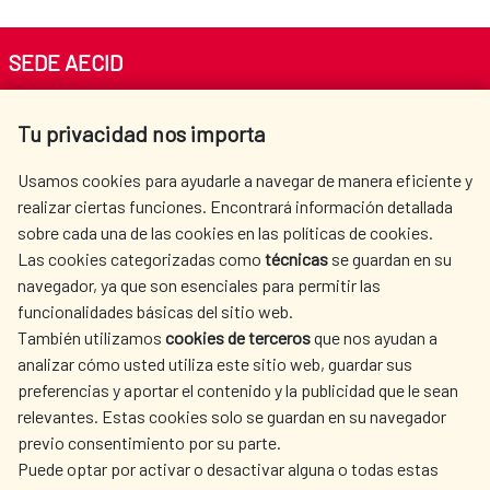
SEDE AECID
Av. Reyes Católicos 4 - 28040 Madrid
Tu privacidad nos importa
Tel. +34 900 20 30 54​​​​​​​
centro.informacion@aecid.es
Usamos cookies para ayudarle a navegar de manera eficiente y
realizar ciertas funciones. Encontrará información detallada
sobre cada una de las cookies en las políticas de cookies.
AECID
WHERE DO WE COOPERATE?
Las cookies categorizadas como
técnicas
se guardan en su
SPANISH HUMANITARIAN
PRESS ROOM
navegador, ya que son esenciales para permitir las
ACTION
funcionalidades básicas del sitio web.
CULTURE AND SCIENCE
LIBRARY
También utilizamos
cookies de terceros
que nos ayudan a
analizar cómo usted utiliza este sitio web, guardar sus
preferencias y aportar el contenido y la publicidad que le sean
relevantes. Estas cookies solo se guardan en su navegador
previo consentimiento por su parte.
Puede optar por activar o desactivar alguna o todas estas
OUR SOCIAL MEDIA