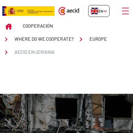
Skip to Main Content
Open
EN-GB
AECID en Ucrania
INICIO
COOPERACIÓN
WHERE DO WE COOPERATE?
EUROPE
AECID EN UCRANIA