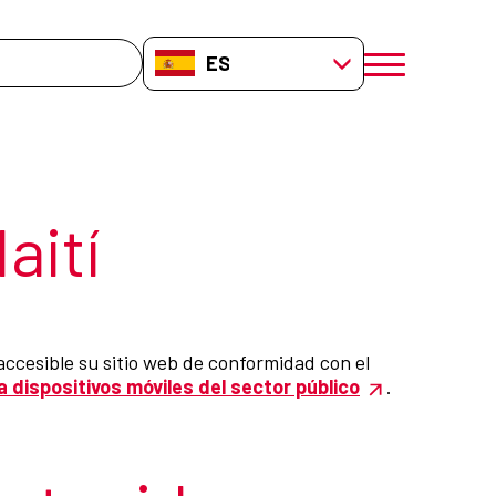
da
ES-ES
menú móvil a
aití
ccesible su sitio web de conformidad con el
a dispositivos móviles del sector público
.