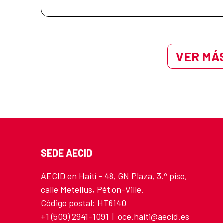
VER MÁS
SEDE AECID
AECID en Haití - 48, GN Plaza, 3.º piso,
calle Metellus, Pétion-Ville.
Código postal: HT6140
+1 (509) 2941-1091 | oce.haiti@aecid.es