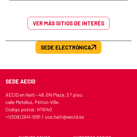
(UNESCO)
.
Guía de aplicación para las situaciones de
excepcionalidad en el ámbito de las
VER MÁS SITIOS DE INTERÉS
subvenciones y ayudas de cooperación
para el desarrollo sostenible y la
solidaridad global (resolución + guía).
SEDE ELECTRÓNICA
SEDE AECID
AECID en Haití - 48, GN Plaza, 3.º piso,
calle Metellus, Pétion-Ville.
Código postal: HT6140
+1 (509) 2941-1091 | oce.haiti@aecid.es