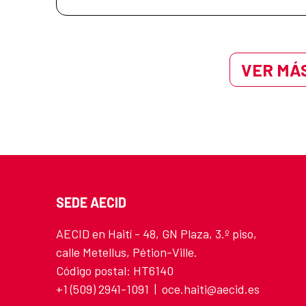
VER MÁS
SEDE AECID
AECID en Haití - 48, GN Plaza, 3.º piso,
calle Metellus, Pétion-Ville.
Código postal: HT6140
+1 (509) 2941-1091 | oce.haiti@aecid.es