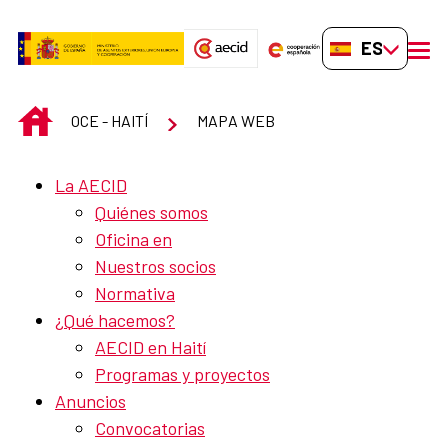
Saltar al contenido principal
ES-ES
men
INICIO
OCE - HAITÍ
MAPA WEB
La AECID
Quiénes somos
Oficina en
Nuestros socios
Normativa
¿Qué hacemos?
AECID en Haití
Programas y proyectos
Anuncios
Convocatorias