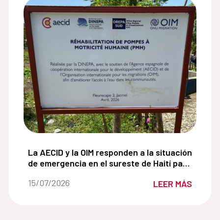
 agricultoras de Jacmel crean un camino hacia la segurid
La AECID y la OIM responden a la situación de eme
La AECID y la OIM responden a la situación
de emergencia en el sureste de Haití para
mejorar el acceso al agua potable.
Fecha de la noticia::
15/07/2026
LEER MÁS