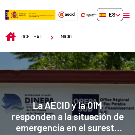
Saltar al contenido principal
ES-ES
men
INICIO
OCE - HAITÍ
INICIO
La AECID y la OIM
responden a la situación de
emergencia en el sureste