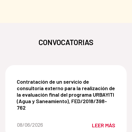
CONVOCATORIAS
Contratación de un servicio de consultoría exter
Contratación de un servicio de
consultoría externo para la realización de
la evaluación final del programa URBAYITI
(Agua y Saneamiento), FED/2018/398-
762
Fecha de la noticia::
08/06/2026
LEER MÁS