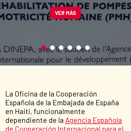
de Haití para mejorar el
acceso al agua potable.
VER MÁS
La Oficina de la Cooperación
Española de la Embajada de España
en Haití, funcionalmente
dependiente de la
Agencia Española
de Cooperación Internacional para el