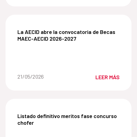
La AECID abre la convocatoria de Becas MAEC-
La AECID abre la convocatoria de Becas
MAEC-AECID 2026-2027
Fecha de la noticia::
21/05/2026
LEER MÁS
Listado definitivo meritos fase concurso chofer:
Listado definitivo meritos fase concurso
chofer