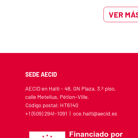
VER MÁS
SEDE AECID
AECID en Haití - 48, GN Plaza, 3.º piso,
calle Metellus, Pétion-Ville.
Código postal: HT6140
+1 (509) 2941-1091 | oce.haiti@aecid.es