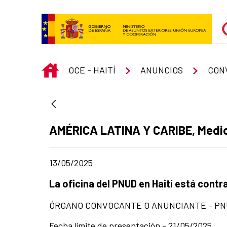
Saltar al contenido principal
INICIO
OCE - HAITÍ
ANUNCIOS
CON
Apartado del anuncio:
AMÉRICA LATINA Y CARIBE, Medio 
Fecha de publicación de la noticia
13/05/2025
Título del anuncio:
La oficina del PNUD en Haití está cont
ÓRGANO CONVOCANTE O ANUNCIANTE - P
Fecha límite de presentación - 21/05/2025