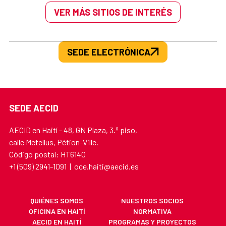
VER MÁS SITIOS DE INTERÉS
SEDE ELECTRÓNICA
SEDE AECID
AECID en Haití - 48, GN Plaza, 3.º piso,
calle Metellus, Pétion-Ville.
Código postal: HT6140
+1 (509) 2941-1091 | oce.haiti@aecid.es
QUIÉNES SOMOS
NUESTROS SOCIOS
OFICINA EN HAITÍ
NORMATIVA
AECID EN HAITÍ
PROGRAMAS Y PROYECTOS