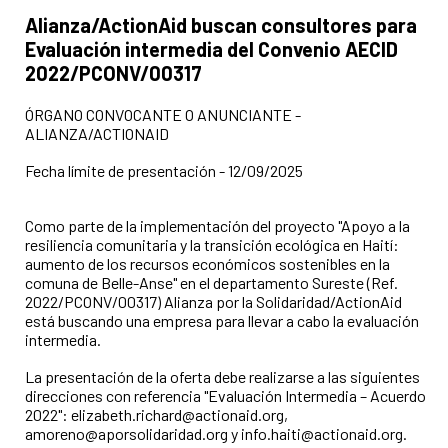
Título del anuncio:
Alianza/ActionAid buscan consultores para
Evaluación intermedia del Convenio AECID
2022/PCONV/00317
ÓRGANO CONVOCANTE O ANUNCIANTE -
ALIANZA/ACTIONAID
Fecha límite de presentación - 12/09/2025
Como parte de la implementación del proyecto "Apoyo a la
resiliencia comunitaria y la transición ecológica en Haití:
aumento de los recursos económicos sostenibles en la
comuna de Belle-Anse" en el departamento Sureste (Ref.
2022/PCONV/00317) Alianza por la Solidaridad/ActionAid
está buscando una empresa para llevar a cabo la evaluación
intermedia.
La presentación de la oferta debe realizarse a las siguientes
direcciones con referencia "Evaluación Intermedia – Acuerdo
2022": elizabeth.richard@actionaid.org,
amoreno@aporsolidaridad.org y info.haiti@actionaid.org.