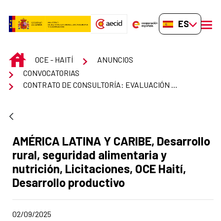
Saltar al contenido principal
ES-ES
men
INICIO
OCE - HAITÍ
ANUNCIOS
CONVOCATORIAS
CONTRATO DE CONSULTORÍA: EVALUACIÓN DE PROYECTO ALIANZA/ACTIONAID
Apartado del anuncio:
AMÉRICA LATINA Y CARIBE, Desarrollo
rural, seguridad alimentaria y
nutrición, Licitaciones, OCE Haití,
Desarrollo productivo
Fecha de publicación de la noticia
02/09/2025