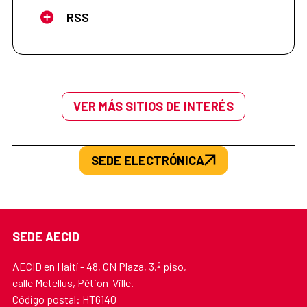
RSS
VER MÁS SITIOS DE INTERÉS
SEDE ELECTRÓNICA
SEDE AECID
AECID en Haití - 48, GN Plaza, 3.º piso,
calle Metellus, Pétion-Ville.
Código postal: HT6140