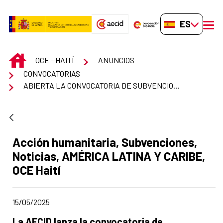
Saltar al contenido principal
ES-ES
men
INICIO
OCE - HAITÍ
ANUNCIOS
CONVOCATORIAS
ABIERTA LA CONVOCATORIA DE SUBVENCIONES PARA PROYECTOS DE ACCIÓN HUMANITARIA 2025
Apartado del anuncio:
Acción humanitaria, Subvenciones,
Noticias, AMÉRICA LATINA Y CARIBE,
OCE Haití
Fecha de publicación de la noticia
15/05/2025
Título del anuncio:
La AECID lanza la convocatoria de