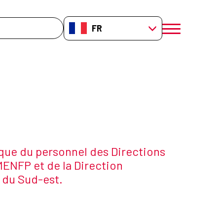
che
FR-FR
menú móvil a
cia
que du personnel des Directions
ENFP et de la Direction
 du Sud-est.
e la noticia
a