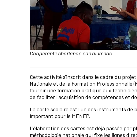
Pie de foto:
Cooperante charlando con alumnos
Cette activité s'inscrit dans le cadre du proj
Contenido de la noticia
Nationale et de la Formation Professionnelle 
fournir une formation pratique aux technicie
de faciliter l'acquisition de compétences et 
La carte scolaire est l'un des instruments de 
important pour le MENFP.
L'élaboration des cartes est déjà passée par p
méthodologie nationale qui fixe les lignes dire