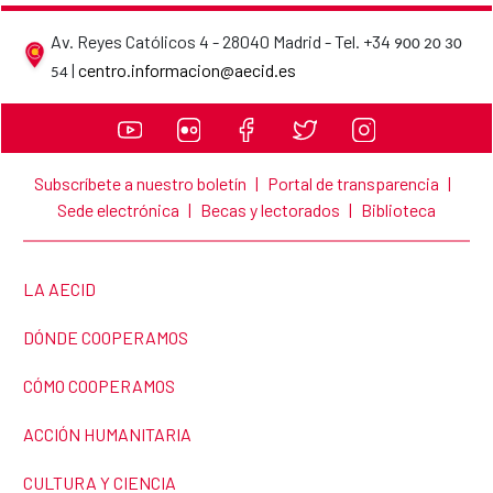
Av. Reyes Católicos 4 - 28040 Madrid - Tel. +34
900 20 30
AECID contact details
|
centro.informacion@aecid.es
54
Subscríbete a nuestro boletín
|
Portal de transparencia
|
Sede electrónica
|
Becas y lectorados
|
Biblioteca
LINK TO THE WEBSITE:
LA AECID
LINK TO THE WEBSITE:
DÓNDE COOPERAMOS
LINK TO THE WEBSITE:
CÓMO COOPERAMOS
LINK TO THE WEBSITE:
ACCIÓN HUMANITARIA
LINK TO THE WEBSITE:
CULTURA Y CIENCIA