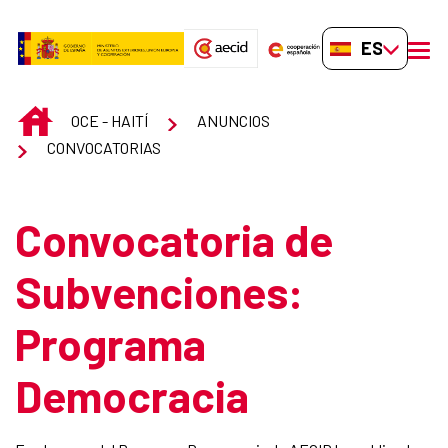
Saltar al contenido principal
ES-ES
men
INICIO
OCE - HAITÍ
ANUNCIOS
CONVOCATORIAS
Convocatoria de
Subvenciones:
Programa
Democracia