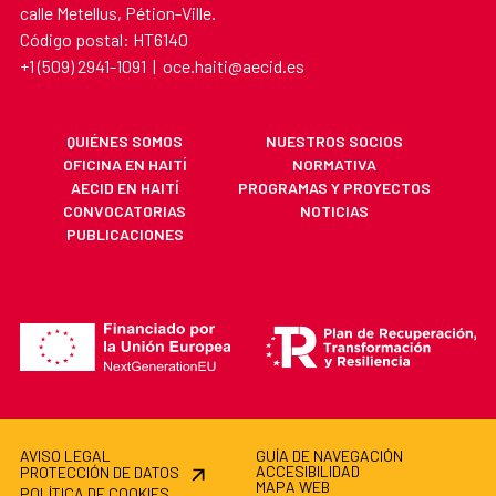
calle Metellus, Pétion-Ville.
Código postal: HT6140
+1 (509) 2941-1091 | oce.haiti@aecid.es
QUIÉNES SOMOS
NUESTROS SOCIOS
OFICINA EN HAITÍ
NORMATIVA
AECID EN HAITÍ
PROGRAMAS Y PROYECTOS
CONVOCATORIAS
NOTICIAS
PUBLICACIONES
AVISO LEGAL
GUÍA DE NAVEGACIÓN
ACCESIBILIDAD
PROTECCIÓN DE DATOS
MAPA WEB
POLÍTICA DE COOKIES