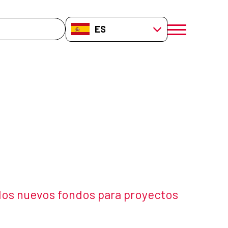
da
ES-ES
menú móvil a
cia
os nuevos fondos para proyectos