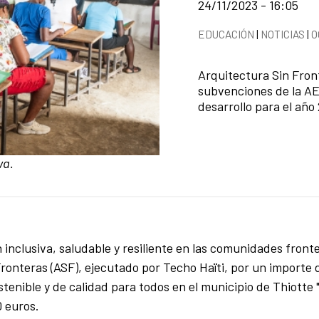
Fecha de publicación d
24/11/2023 - 16:05
Categorías de la notici
EDUCACIÓN
|
NOTICIAS
|
O
Resumen de la noticia
Arquitectura Sin Fron
subvenciones de la AE
desarrollo para el año
va.
nclusiva, saludable y resiliente en las comunidades fronter
ronteras (ASF), ejecutado por Techo Haïti, por un importe 
ostenible y de calidad para todos en el municipio de Thiotte 
 euros.