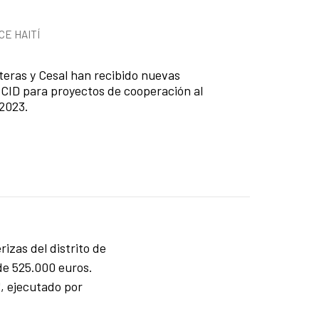
e la noticia
a
CE HAITÍ
teras y Cesal han recibido nuevas
CID para proyectos de cooperación al
 2023.
izas del distrito de
de 525.000 euros.
", ejecutado por