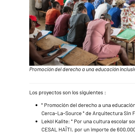
Pie de foto:
Promoción del derecho a una educación inclusi
Los proyectos son los siguientes :
Contenido de la noticia
" Promoción del derecho a una educación i
Cerca-La-Source " de Arquitectura Sin F
Lekòl Kalite: " Por una cultura escolar s
CESAL HAÏTI, por un importe de 600.000