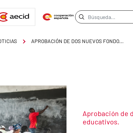
Barra de búsque
OTICIAS
APROBACIÓN DE DOS NUEVOS FONDOS PARA PROYECTOS EDUCATIVOS.
Título de la noti
Aprobación de d
educativos.