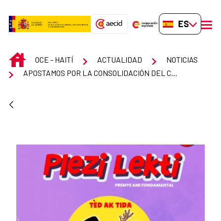
Saltar al contenido principal
ES-ES
men
INICIO
OCE - HAITÍ
ACTUALIDAD
NOTICIAS
APOSTAMOS POR LA CONSOLIDACIÓN DEL CRIOLLO HAITIANO COMO LENGUA DE ENSEÑANZA EN LAS ESCUELAS DE HAITÍ