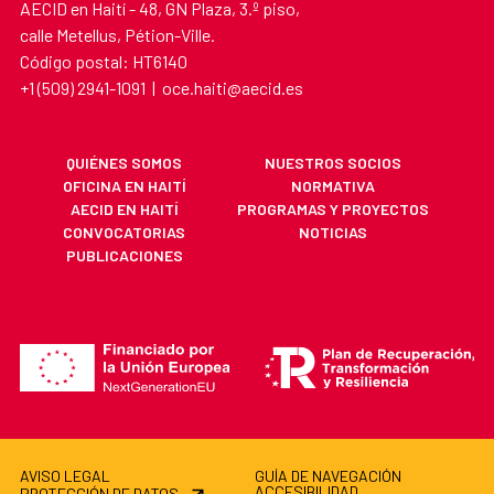
AECID en Haití - 48, GN Plaza, 3.º piso,
calle Metellus, Pétion-Ville.
Código postal: HT6140
+1 (509) 2941-1091 | oce.haiti@aecid.es
QUIÉNES SOMOS
NUESTROS SOCIOS
OFICINA EN HAITÍ
NORMATIVA
AECID EN HAITÍ
PROGRAMAS Y PROYECTOS
CONVOCATORIAS
NOTICIAS
PUBLICACIONES
AVISO LEGAL
GUÍA DE NAVEGACIÓN
ACCESIBILIDAD
PROTECCIÓN DE DATOS