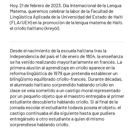
Hoy, 21 de febrero de 2023, Día Internacional de la Lengua
Materna, queremos celebrar la labor de la Facultad de
Lingüística Aplicada de la Universidad del Estado de Haití
(FLA/UEH) en la promoción de la lengua materna de Haití,
el criollo haitiano (kreyòl).
Desde el nacimiento de la escuela haitiana tras la
Contenido de la noticia
independencia del país el 1 de enero de 1804, la enseñanza
se ha venido realizando mayoritariamente en francés. La
primera alusión al aprendizaje en criollo aparece en la
reforma lingüística de 1979 que pretendía establecer un
bilingüismo equilibrado criollo-francés. Durante décadas,
el alumnado haitiano sorprendido hablando criollo en
clase se veía sometido a un castigo moral representado
por un pequeño objeto que el maestro entregaba al primer
estudiante descubierto hablando criollo. Si al final de la
jornada escolar el estudiante todavía poseía el objeto, el
castigo continuaba el día siguiente hasta que pudiera
entregárselo a otro estudiante a quien él mismo
sorprendiese hablando criollo.