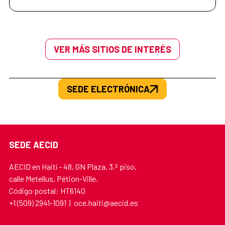
VER MÁS SITIOS DE INTERÉS
SEDE ELECTRÓNICA
SEDE AECID
AECID en Haití - 48, GN Plaza, 3.º piso,
calle Metellus, Pétion-Ville.
Código postal: HT6140
+1 (509) 2941-1091 | oce.haiti@aecid.es