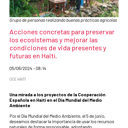
Pie de foto:
Grupo de personas realizando buenas prácticas agrícolas
Título de la noticia
Acciones concretas para preservar
los ecosistemas y mejorar las
condiciones de vida presentes y
futuras en Haití.
Fecha de publicación de la noticia
05/06/2024 - 08:14
Categorías de la noticia
OCE HAITÍ
Resumen de la noticia
Una mirada a los proyectos de la Cooperación
Española en Haití en el Día Mundial del Medio
Ambiente
Por el Día Mundial del Medio Ambiente, el 5 de junio,
deseamos destacar la importancia de usar los recursos
naturales de forma responsable, adoptando