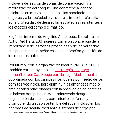
incluye la definición de zonas de conservación y la
reforestación del bosque. Una conferencia-debate
celebrada en marzo sensibilizó a las asociaciones de
mujeres y a la sociedad civil sobre la importancia de la
zona protegida y de desarrollar estrategias resistentes a
los efectos del cambio climático.
Según un informe de Angeline Annesteus, Directora de
ActionAid Haití, 200 mujeres tomaron conciencia de la
importancia de las zonas protegidas y del papel activo
que pueden desempeñar en la conservación y gestión de
los recursos naturales.
Por último, con la organización local MIPROS, la AECID
también está apoyando una
estrategia de apoyo
comunitarioen Cap Rouge para la seguridad alimentaria
,
coordinada con los campesinos locales por medio de los
comités vecinales, para disminuir las amenazas medio
ambientales relacionadas con la producción en parcelas
en laderas con pendiente, disminuyendo riesgos de
degradación de suelos y corrimiento de tierras y
promoviendo un uso sostenible del agua, incluso en los
periodos de sequía, mediante sistemas de riego por
goteo en los huertos familiares vinculados a la