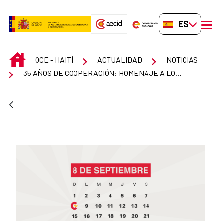
Saltar al contenido principal
ES-ES
men
INICIO
OCE - HAITÍ
ACTUALIDAD
NOTICIAS
35 AÑOS DE COOPERACIÓN: HOMENAJE A LOS ACTORES DEL DESARROLLO ESPAÑOLES EN HAITÍ.