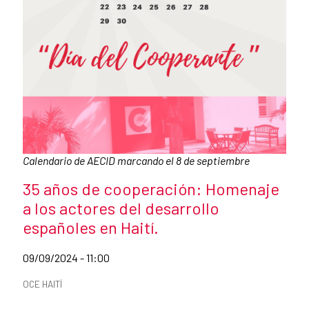
Pie de foto:
Calendario de AECID marcando el 8 de septiembre
Título de la noticia
35 años de cooperación: Homenaje
a los actores del desarrollo
españoles en Haití.
Fecha de publicación de la noticia
09/09/2024 - 11:00
Categorías de la noticia
OCE HAITÍ
Resumen de la noticia