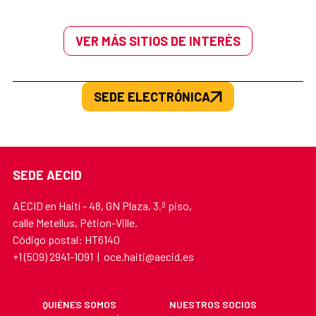
VER MÁS SITIOS DE INTERÉS
SEDE ELECTRÓNICA
SEDE AECID
AECID en Haití - 48, GN Plaza, 3.º piso,
calle Metellus, Pétion-Ville.
Código postal: HT6140
+1 (509) 2941-1091 | oce.haiti@aecid.es
QUIÉNES SOMOS
NUESTROS SOCIOS