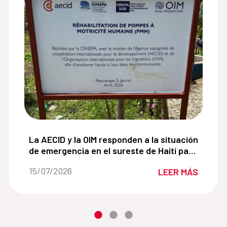
 agricultoras de Jacmel crean un camino hacia la segurid
La AECID y la OIM responden a la situación de eme
La AECID y la OIM responden a la situación
de emergencia en el sureste de Haití para
mejorar el acceso al agua potable.
Fecha de la noticia::
15/07/2026
LEER MÁS