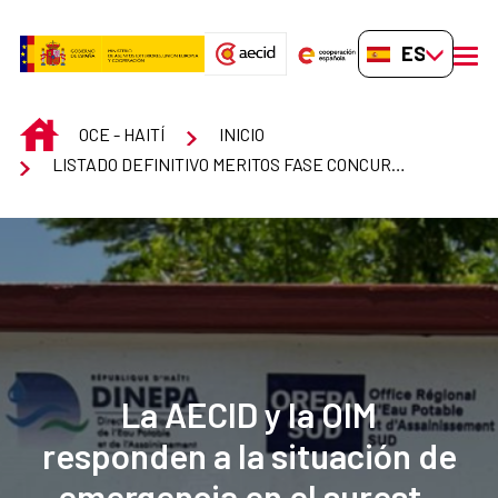
Saltar al contenido principal
ES-ES
men
INICIO
OCE - HAITÍ
INICIO
LISTADO DEFINITIVO MERITOS FASE CONCURSO CHOFER
La AECID y la OIM
responden a la situación de
emergencia en el sureste