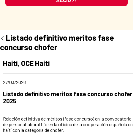
Listado definitivo meritos fase
concurso chofer
Apartado del anuncio:
Haití, OCE Haití
Fecha de publicación de la noticia
27/03/2026
Título del anuncio:
Listado definitivo meritos fase concurso chofer
2025
Relación definitiva de méritos (fase concurso) en la convocatoria
de personal laboral fijo en la oficina de la cooperación española en
haití con la categoría de chofer.