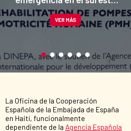
de Haití para mejorar el
acceso al agua potable.
VER MÁS
La Oficina de la Cooperación
Española de la Embajada de España
en Haití, funcionalmente
dependiente de la
Agencia Española