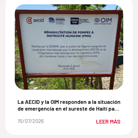
 agricultoras de Jacmel crean un camino hacia la segurid
La AECID y la OIM responden a la situación de eme
La AECID y la OIM responden a la situación
de emergencia en el sureste de Haití para
mejorar el acceso al agua potable.
Fecha de la noticia::
15/07/2026
LEER MÁS