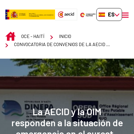
Saltar al contenido principal
ES-ES
men
INICIO
OCE - HAITÍ
INICIO
CONVOCATORIA DE CONVENIOS DE LA AECID PARA 2026-29
La AECID y la OIM
responden a la situación de
emergencia en el sureste