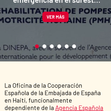
de Haití para mejorar el
acceso al agua potable.
VER MÁS
La Oficina de la Cooperación
Española de la Embajada de España
en Haití, funcionalmente
dependiente de la
Agencia Española