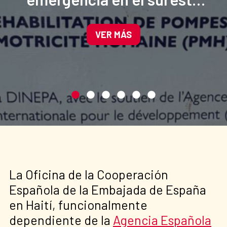
de Haití para mejorar el
acceso al agua potable.
VER MÁS
La Oficina de la Cooperación
Española de la Embajada de España
en Haití, funcionalmente
dependiente de la
Agencia Española