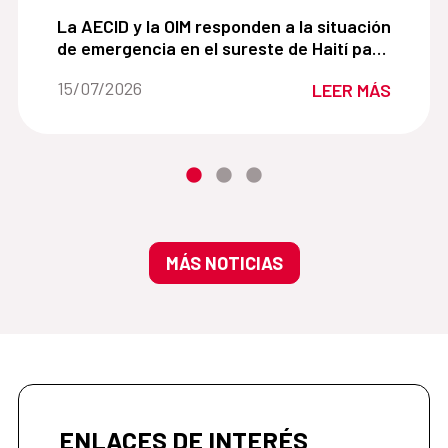
 agricultoras de Jacmel crean un camino hacia la segurid
La AECID y la OIM responden a la situación de eme
La AECID y la OIM responden a la situación
de emergencia en el sureste de Haití para
mejorar el acceso al agua potable.
Fecha de la noticia::
15/07/2026
LEER MÁS
MÁS NOTICIAS
ENLACES DE INTERÉS