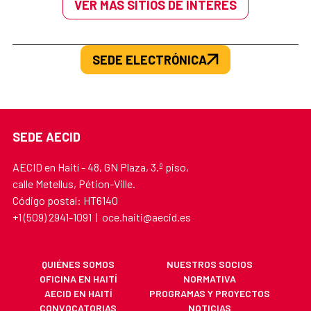
VER MÁS SITIOS DE INTERÉS
SEDE ELECTRÓNICA
SEDE AECID
AECID en Haití - 48, GN Plaza, 3.º piso,
calle Metellus, Pétion-Ville.
Código postal: HT6140
+1 (509) 2941-1091 | oce.haiti@aecid.es
QUIÉNES SOMOS
NUESTROS SOCIOS
OFICINA EN HAITÍ
NORMATIVA
AECID EN HAITÍ
PROGRAMAS Y PROYECTOS
CONVOCATORIAS
NOTICIAS