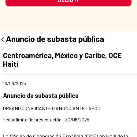
Anuncio de subasta pública
Apartado del anuncio:
Centroamérica, México y Caribe, OCE
Haití
Fecha de publicación de la noticia
16/06/2025
Título del anuncio:
Anuncio de subasta pública
ÓRGANO CONVOCANTE O ANUNCIANTE - AECID
Fecha límite de presentación - 30/06/2025
La Oficina de Cooperación Española (OCE) en Haití de la