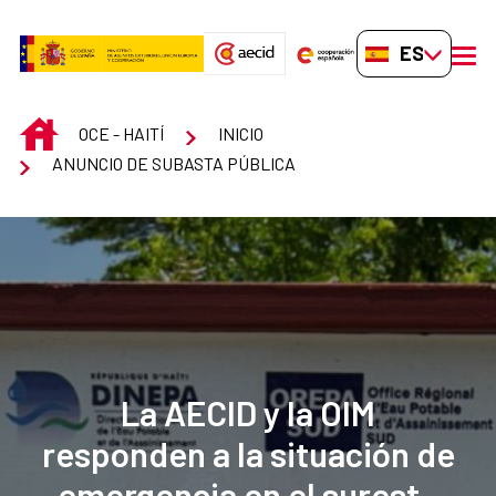
Saltar al contenido principal
ES-ES
men
INICIO
OCE - HAITÍ
INICIO
ANUNCIO DE SUBASTA PÚBLICA
La AECID y la OIM
responden a la situación de
emergencia en el sureste