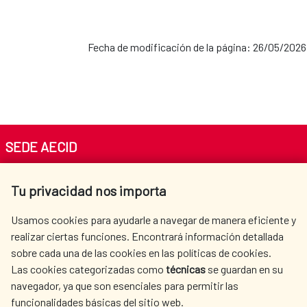
Fecha de modificación de la página: 26/05/2026
SEDE AECID
Av. Reyes Católicos 4 - 28040 Madrid
Tu privacidad nos importa
Tel. +34 900 20 30 54​​​​​​​
centro.informacion@aecid.es
Usamos cookies para ayudarle a navegar de manera eficiente y
realizar ciertas funciones. Encontrará información detallada
sobre cada una de las cookies en las políticas de cookies.
AECID
OÙ NOUS COOPÉRONS
Las cookies categorizadas como
técnicas
se guardan en su
L'ACTION HUMANITAIRE
SALLE DE PRESSE
navegador, ya que son esenciales para permitir las
ESPAGNOLE
funcionalidades básicas del sitio web.