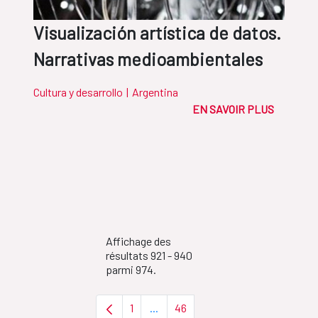
Visualización artística de datos.
Narrativas medioambientales
Cultura y desarrollo
|
Argentina
EN SAVOIR PLUS
Affichage des
résultats 921 - 940
parmi 974.
1
...
46
Page
Pages intermédiaires Utilisez TAB 
Page