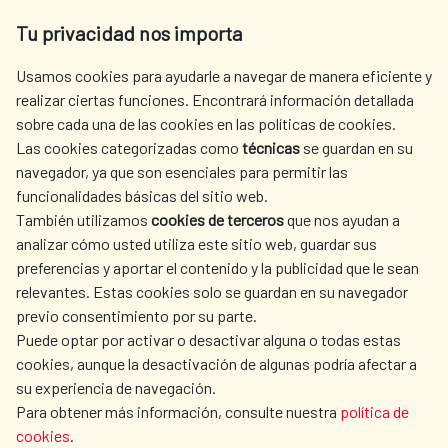
Av. Reyes Católicos 4 - 28040 Madrid
Tu privacidad nos importa
Tel. +34 900 20 30 54​​​​​​​
centro.informacion@aecid.es
Usamos cookies para ayudarle a navegar de manera eficiente y
realizar ciertas funciones. Encontrará información detallada
sobre cada una de las cookies en las políticas de cookies.
AECID
OÙ NOUS COOPÉRONS
Las cookies categorizadas como
técnicas
se guardan en su
L'ACTION HUMANITAIRE
SALLE DE PRESSE
navegador, ya que son esenciales para permitir las
ESPAGNOLE
funcionalidades básicas del sitio web.
También utilizamos
cookies de terceros
que nos ayudan a
CULTURE ET SCIENCE
BIBLIOTHÈQUE
analizar cómo usted utiliza este sitio web, guardar sus
preferencias y aportar el contenido y la publicidad que le sean
relevantes. Estas cookies solo se guardan en su navegador
previo consentimiento por su parte.
Puede optar por activar o desactivar alguna o todas estas
NOS RÉSEAUX SOCIAUX
cookies, aunque la desactivación de algunas podría afectar a
su experiencia de navegación.
Para obtener más información, consulte nuestra
política de
cookies
.