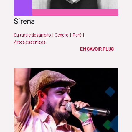
Sirena
Cultura y desarrollo
|
Género
|
Perú
|
Artes escénicas
EN SAVOIR PLUS