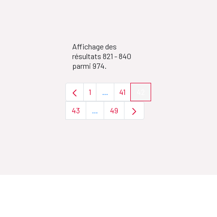
Affichage des
résultats 821 - 840
parmi 974.
1
...
41
42
Page
Pages intermédiaires Utilisez TAB 
Page
Page
43
...
49
Page
Pages intermédiaires Utilisez TAB pou
Page