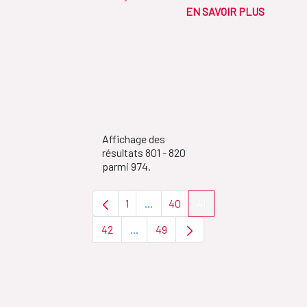
EN SAVOIR PLUS
Affichage des
résultats 801 - 820
parmi 974.
1
...
40
41
Page
Pages intermédiaires Utilisez TAB 
Page
Page
42
...
49
Page
Pages intermédiaires Utilisez TAB pou
Page