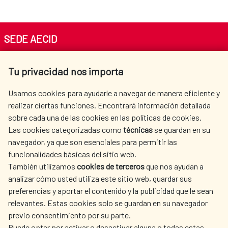
SEDE AECID
Av. Reyes Católicos 4 - 28040 Madrid
Tu privacidad nos importa
Tel. +34 900 20 30 54​​​​​​​
centro.informacion@aecid.es
Usamos cookies para ayudarle a navegar de manera eficiente y
realizar ciertas funciones. Encontrará información detallada
sobre cada una de las cookies en las políticas de cookies.
AECID
OÙ NOUS COOPÉRONS
Las cookies categorizadas como
técnicas
se guardan en su
L'ACTION HUMANITAIRE
SALLE DE PRESSE
navegador, ya que son esenciales para permitir las
ESPAGNOLE
funcionalidades básicas del sitio web.
CULTURE ET SCIENCE
BIBLIOTHÈQUE
También utilizamos
cookies de terceros
que nos ayudan a
analizar cómo usted utiliza este sitio web, guardar sus
preferencias y aportar el contenido y la publicidad que le sean
relevantes. Estas cookies solo se guardan en su navegador
previo consentimiento por su parte.
Puede optar por activar o desactivar alguna o todas estas