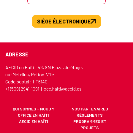
SIÈGE ÉLECTRONIQUE
ADRESSE
AECID en Haïti - 48, GN Plaza, 3e étage,
rue Metellus, Pétion-Ville.
Code postal : HT6140
+1 (509) 2941-1091 | oce.haiti@aecid.es
QUI SOMMES - NOUS ?
NOS PARTENAIRES
OFFICE EN HAÏTI
RÈGLEMENTS
AECID EN HAÏTI
PROGRAMMES ET
PROJETS