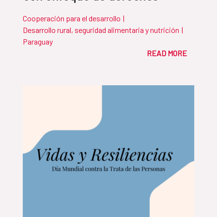
Cooperación para el desarrollo
|
Desarrollo rural, seguridad alimentaria y nutrición
|
Paraguay
READ MORE