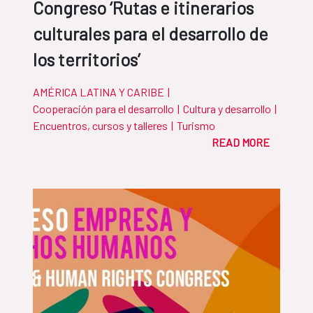
Congreso ‘Rutas e itinerarios
culturales para el desarrollo de
los territorios’
AMÉRICA LATINA Y CARIBE
|
Cooperación para el desarrollo
|
Cultura y desarrollo
|
Encuentros, cursos y talleres
|
Turismo
READ MORE