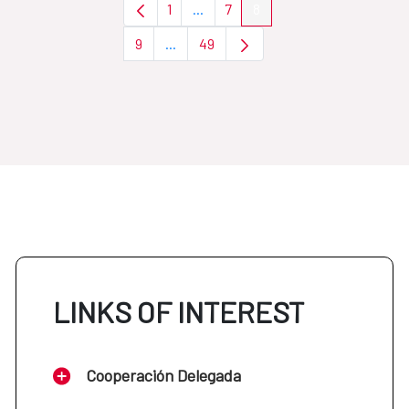
1
...
7
8
Page
Intermediate Pages Use TAB to nav
Page
Page
9
...
49
Page
Intermediate Pages Use TAB to navigat
Page
LINKS OF INTEREST
Cooperación Delegada