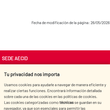
Fecha de modificación de la página: 26/05/2026
SEDE AECID
Av. Reyes Católicos 4 - 28040 Madrid
Tu privacidad nos importa
Tel. +34 900 20 30 54​​​​​​​
centro.informacion@aecid.es
Usamos cookies para ayudarle a navegar de manera eficiente y
realizar ciertas funciones. Encontrará información detallada
sobre cada una de las cookies en las políticas de cookies.
AECID
WHERE DO WE COOPERATE?
Las cookies categorizadas como
técnicas
se guardan en su
SPANISH HUMANITARIAN
PRESS ROOM
navegador, ya que son esenciales para permitir las