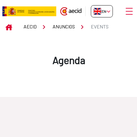
Skip to Main Content
Open
EN-GB
Events
INICIO
AECID
ANUNCIOS
EVENTS
Agenda