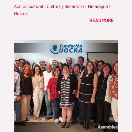
Acción cultural
|
Cultura y desarrollo
|
Nicaragua
|
Música
READ MORE