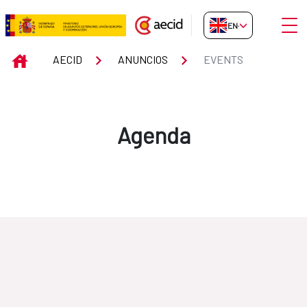
Skip to Main Content
Open
EN-GB
Events
INICIO
AECID
ANUNCIOS
EVENTS
Agenda