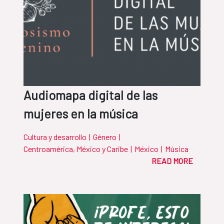
Audiomapa digital de las
mujeres en la música
Cultura y desarrollo
|
Género
|
Centroamérica, México y Caribe
|
México
|
Música
READ MORE