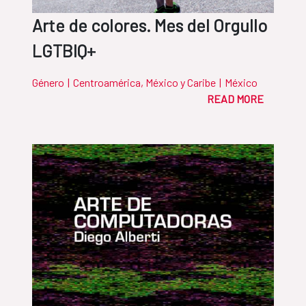
Arte de colores. Mes del Orgullo
LGTBIQ+
Género
|
Centroamérica, México y Caribe
|
México
READ MORE