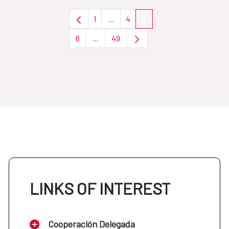
1
...
4
5
Page
Intermediate Pages Use TAB to nav
Page
Page
6
...
49
Page
Intermediate Pages Use TAB to navigat
Page
LINKS OF INTEREST
Cooperación Delegada