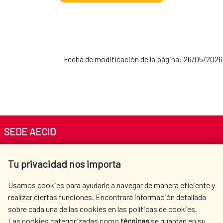
Fecha de modificación de la página: 26/05/2026
SEDE AECID
Av. Reyes Católicos 4 - 28040 Madrid
Tu privacidad nos importa
Tel. +34 900 20 30 54​​​​​​​
centro.informacion@aecid.es
Usamos cookies para ayudarle a navegar de manera eficiente y
realizar ciertas funciones. Encontrará información detallada
sobre cada una de las cookies en las políticas de cookies.
AECID
WHERE DO WE COOPERATE?
Las cookies categorizadas como
técnicas
se guardan en su