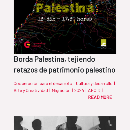
Borda Palestina, tejiendo
retazos de patrimonio palestino
Cooperación para el desarrollo
|
Cultura y desarrollo
|
Arte y Creatividad
|
Migración
|
2024
|
AECID
|
READ MORE