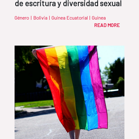
de escritura y diversidad sexual
Género
|
Bolivia
|
Guinea Ecuatorial
|
Guinea
READ MORE