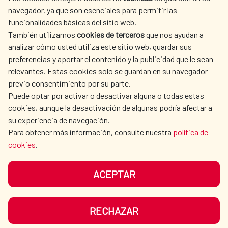
SPANISH HUMANITARIAN
PRESS ROOM
navegador, ya que son esenciales para permitir las
ACTION
funcionalidades básicas del sitio web.
CULTURE AND SCIENCE
LIBRARY
También utilizamos
cookies de terceros
que nos ayudan a
analizar cómo usted utiliza este sitio web, guardar sus
preferencias y aportar el contenido y la publicidad que le sean
relevantes. Estas cookies solo se guardan en su navegador
previo consentimiento por su parte.
Puede optar por activar o desactivar alguna o todas estas
OUR SOCIAL MEDIA
cookies, aunque la desactivación de algunas podría afectar a
su experiencia de navegación.
Para obtener más información, consulte nuestra
política de
cookies
.
ACEPTAR
TERMS OF USE
DATA PROTECTION
COOKIE POLICY
BROWSING GUIDE
RECHAZAR
ACCESSIBILITY
SITEMAP