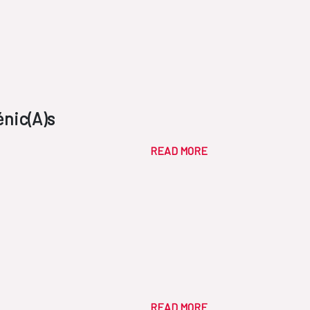
énic(A)s
READ MORE
READ MORE