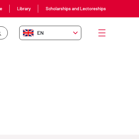
ce
Library
Scholarships and Lectoreships
EN-GB
Open menu