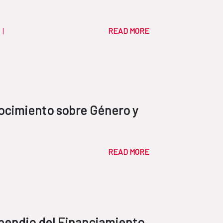
s
|
READ MORE
nocimiento sobre Género y
READ MORE
pendio del Financiamiento