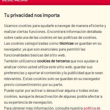
Av. Reyes Católicos 4 - 28040 Madrid
Tu privacidad nos importa
Tel. +34 900 20 30 54​​​​​​​
centro.informacion@aecid.es
Usamos cookies para ayudarle a navegar de manera eficiente y
realizar ciertas funciones. Encontrará información detallada
sobre cada una de las cookies en las políticas de cookies.
AECID
WHERE DO WE COOPERATE?
Las cookies categorizadas como
técnicas
se guardan en su
SPANISH HUMANITARIAN
PRESS ROOM
navegador, ya que son esenciales para permitir las
ACTION
funcionalidades básicas del sitio web.
CULTURE AND SCIENCE
LIBRARY
También utilizamos
cookies de terceros
que nos ayudan a
analizar cómo usted utiliza este sitio web, guardar sus
preferencias y aportar el contenido y la publicidad que le sean
relevantes. Estas cookies solo se guardan en su navegador
previo consentimiento por su parte.
Puede optar por activar o desactivar alguna o todas estas
OUR SOCIAL MEDIA
cookies, aunque la desactivación de algunas podría afectar a
su experiencia de navegación.
Para obtener más información, consulte nuestra
política de