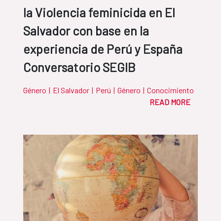
la Violencia feminicida en El
Salvador con base en la
experiencia de Perú y España
Conversatorio SEGIB
Género
|
El Salvador
|
Perú
|
Género
|
Conocimiento
READ MORE