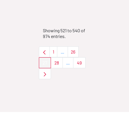
Showing 521 to 540 of
974 entries.
1
...
26
Page
Intermediate Pages Use TAB to nav
Page
27
28
...
49
Page
Page
Intermediate Pages Use TAB to 
Page