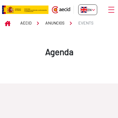
Skip to Main Content
Open
EN-GB
Events
INICIO
AECID
ANUNCIOS
EVENTS
Agenda