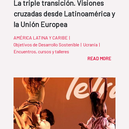
La triple transición. Visiones
cruzadas desde Latinoamérica y
la Unión Europea
AMÉRICA LATINA Y CARIBE
|
Objetivos de Desarrollo Sostenible
|
Ucrania
|
Encuentros, cursos y talleres
READ MORE