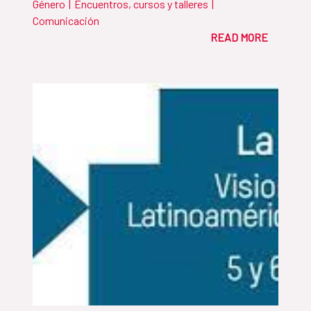
Género
|
Encuentros, cursos y talleres
|
Comunicación
READ MORE