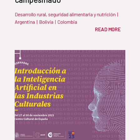
Desarrollo rural, seguridad alimentaria y nutrición
|
Argentina
|
Bolivia
|
Colombia
READ MORE