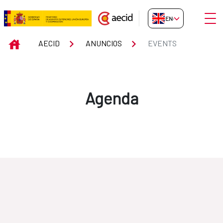
Skip to Main Content
Open
EN-GB
Events
INICIO
AECID
ANUNCIOS
EVENTS
Agenda