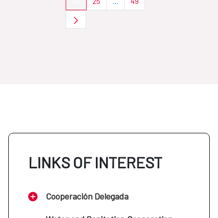
24
25
...
49
Page
Page
Intermediate Pages Use TAB to 
Page
LINKS OF INTEREST
Cooperación Delegada