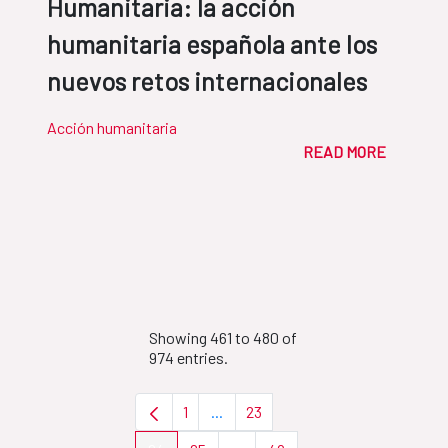
Humanitaria: la acción
humanitaria española ante los
nuevos retos internacionales
Acción humanitaria
READ MORE
Showing 461 to 480 of
974 entries.
1
...
23
Page
Intermediate Pages Use TAB to nav
Page