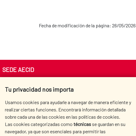
Fecha de modificación de la página: 26/05/2026
SEDE AECID
Av. Reyes Católicos 4 - 28040 Madrid
Tu privacidad nos importa
Tel. +34 900 20 30 54​​​​​​​
centro.informacion@aecid.es
Usamos cookies para ayudarle a navegar de manera eficiente y
realizar ciertas funciones. Encontrará información detallada
sobre cada una de las cookies en las políticas de cookies.
AECID
WHERE DO WE COOPERATE?
Las cookies categorizadas como
técnicas
se guardan en su
SPANISH HUMANITARIAN
PRESS ROOM
navegador, ya que son esenciales para permitir las
ACTION