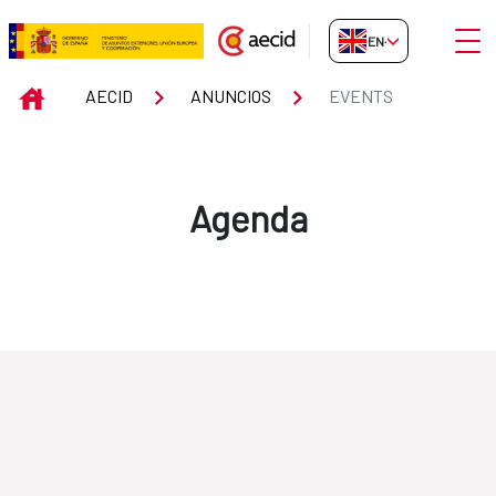
Skip to Main Content
Open
EN-GB
Events
INICIO
AECID
ANUNCIOS
EVENTS
Agenda