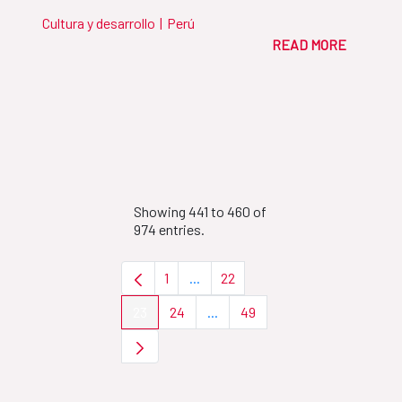
Cultura y desarrollo
|
Perú
READ MORE
Showing 441 to 460 of
974 entries.
1
...
22
Page
Intermediate Pages Use TAB to nav
Page
23
24
...
49
Page
Page
Intermediate Pages Use TAB to 
Page