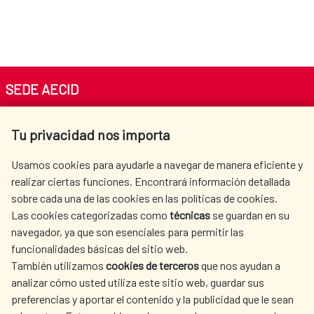
SEDE AECID
Av. Reyes Católicos 4 - 28040 Madrid
Tu privacidad nos importa
Tel. +34 900 20 30 54​​​​​​​
centro.informacion@aecid.es
Usamos cookies para ayudarle a navegar de manera eficiente y
realizar ciertas funciones. Encontrará información detallada
sobre cada una de las cookies en las políticas de cookies.
AECID
WHERE DO WE COOPERATE?
Las cookies categorizadas como
técnicas
se guardan en su
SPANISH HUMANITARIAN
PRESS ROOM
navegador, ya que son esenciales para permitir las
ACTION
funcionalidades básicas del sitio web.
CULTURE AND SCIENCE
LIBRARY
También utilizamos
cookies de terceros
que nos ayudan a
analizar cómo usted utiliza este sitio web, guardar sus
preferencias y aportar el contenido y la publicidad que le sean