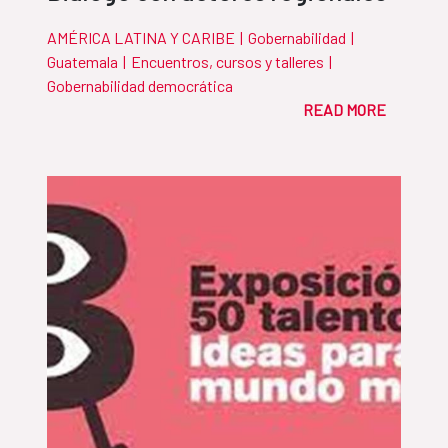
AMÉRICA LATINA Y CARIBE
|
Gobernabilidad
|
Guatemala
|
Encuentros, cursos y talleres
|
Gobernabilidad democrática
READ MORE