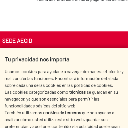
SEDE AECID
Av. Reyes Católicos 4 - 28040 Madrid
Tu privacidad nos importa
Tel. +34 900 20 30 54​​​​​​​
centro.informacion@aecid.es
Usamos cookies para ayudarle a navegar de manera eficiente y
realizar ciertas funciones. Encontrará información detallada
sobre cada una de las cookies en las políticas de cookies.
AECID
WHERE DO WE COOPERATE?
Las cookies categorizadas como
técnicas
se guardan en su
SPANISH HUMANITARIAN
PRESS ROOM
navegador, ya que son esenciales para permitir las
ACTION
funcionalidades básicas del sitio web.
CULTURE AND SCIENCE
LIBRARY
También utilizamos
cookies de terceros
que nos ayudan a
analizar cómo usted utiliza este sitio web, guardar sus
preferencias y aportar el contenido y la publicidad que le sean